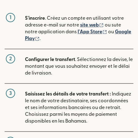
1
S'inscrire
. Créez un compte en utilisant votre
(s'ouvre dans u
adresse e-mail sur notre
site web
ou sute
(s'ouvre dans
notre application dans
l'App Store
ou
Google
(s'ouvre dans une nouvelle fenêtre)
Play
.
2
Configurer le transfert
. Sélectionnez la devise, le
montant que vous souhaitez envoyer et le délai
de livraison.
3
Saisissez les détails de votre transfert :
Indiquez
le nom de votre destinataire, ses coordonnées
et ses informations bancaires ou de retrait.
Choisissez parmi les moyens de paiement
disponibles en les Bahamas.