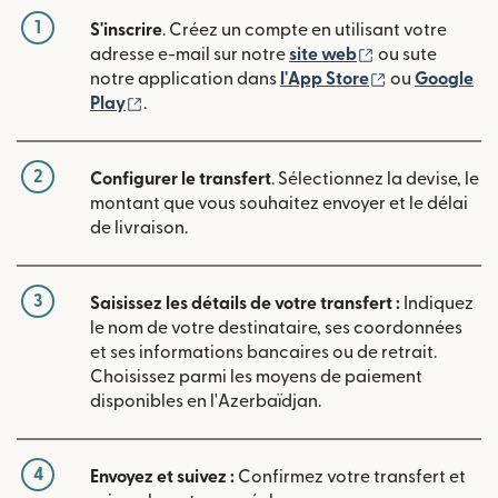
1
S'inscrire
. Créez un compte en utilisant votre
(s'ouvre dans u
adresse e-mail sur notre
site web
ou sute
(s'ouvre dans
notre application dans
l'App Store
ou
Google
(s'ouvre dans une nouvelle fenêtre)
Play
.
2
Configurer le transfert
. Sélectionnez la devise, le
montant que vous souhaitez envoyer et le délai
de livraison.
3
Saisissez les détails de votre transfert :
Indiquez
le nom de votre destinataire, ses coordonnées
et ses informations bancaires ou de retrait.
Choisissez parmi les moyens de paiement
disponibles en l'Azerbaïdjan.
4
Envoyez et suivez :
Confirmez votre transfert et