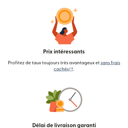
Prix intéressants
Profitez de taux toujours très avantageux et
sans frais
(s'ouvre dans une nouvelle
cachés
.
Délai de livraison garanti