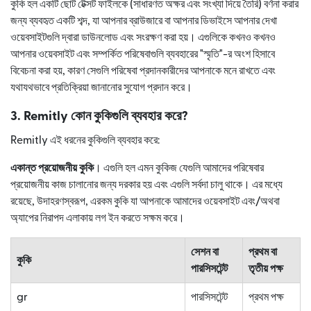
কুকি হল একটি ছোট টেক্সট ফাইলকে (সাধারণত অক্ষর এবং সংখ্যা দিয়ে তৈরি) বর্ণনা করার
জন্য ব্যবহৃত একটি শব্দ, যা আপনার ব্রাউজারে বা আপনার ডিভাইসে আপনার দেখা
ওয়েবসাইটগুলি দ্বারা ডাউনলোড এবং সংরক্ষণ করা হয়। এগুলিকে কখনও কখনও
আপনার ওয়েবসাইট এবং সম্পর্কিত পরিষেবাগুলি ব্যবহারের "স্মৃতি"-র অংশ হিসাবে
বিবেচনা করা হয়, কারণ সেগুলি পরিষেবা প্রদানকারীদের আপনাকে মনে রাখতে এবং
যথাযথভাবে প্রতিক্রিয়া জানানোর সুযোগ প্রদান করে।
3. Remitly কোন কুকিগুলি ব্যবহার করে?
Remitly এই ধরনের কুকিগুলি ব্যবহার করে:
একান্ত প্রয়োজনীয় কুকি
। এগুলি হল এমন কুকিজ যেগুলি আমাদের পরিষেবার
প্রয়োজনীয় কাজ চালানোর জন্য দরকার হয় এবং এগুলি সর্বদা চালু থাকে। এর মধ্যে
রয়েছে, উদাহরণস্বরূপ, এরকম কুকি যা আপনাকে আমাদের ওয়েবসাইট এবং/অথবা
অ্যাপের নিরাপদ এলাকায় লগ ইন করতে সক্ষম করে।
সেশন বা
প্রথম বা
কুকি
পারসিসটেন্ট
তৃতীয় পক্ষ
gr
পারসিসটেন্ট
প্রথম পক্ষ