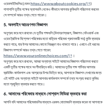
(নতুন উইন্ডো
ওয়েবসাইটগুলির (যেমন
https://www.aboutcookies.org/
)
পাশাপাশি তৃতীয় পক্ষের অ্যাপগুলি থেকেও কীভাবে আপনার কুকিগুলি পরিচালনা করবেন
সে সম্পর্কে আরও তথ্য পেতে পারেন।
5. অনলাইন আচরণগত বিজ্ঞাপন
অনুগ্রহ করে মনে রাখবেন যে তৃতীয় পক্ষগুলি (উদাহরণস্বরূপ, বিজ্ঞাপন নেটওয়ার্ক এবং
ওয়েব ট্রাফিক বিশ্লেষণ পরিষেবার মতো বাহ্যিক পরিষেবা প্রদানকারী সহ) কুকি ব্যবহার
করতে পারে, যার উপর আমাদের কোনো নিয়ন্ত্রণ নাও থাকতে পারে। এখানে এই ধরনের
বিজ্ঞাপন সম্পর্কে আরও তথ্য পেতে পারেন:
(নতুন উইন্ডোতে খুলবে)
https://www.youronlinechoices.com/
।
অনুগ্রহ করে মনে রাখবেন, আমরা অন্যান্য সাইটে আমাদের বিজ্ঞাপন পরিচালনা করতে
একটি তৃতীয় পক্ষের সাথে অংশীদারিত্ব করি। আমাদের তৃতীয় পক্ষ পার্টনার আপনার
ব্রাউজিং কার্যকলাপ এবং আগ্রহের উপর ভিত্তি করে, আপনাকে বিজ্ঞাপন দেখানোর জন্য
এই সাইট এবং অন্যান্য সাইটে আপনার কার্যকলাপ সম্পর্কে তথ্য সংগ্রহ করতে কুকির
মতো প্রযুক্তি ব্যবহার করতে পারে।
6. আমাদের পরিষেবার মাধ্যমে সোশ্যাল মিডিয়া ব্যবহার করা
আপনি যদি আমাদের পরিষেবাগুলির মাধ্যমে এরকম বোতামগুলি ব্যবহার করেন যা আপনাকে