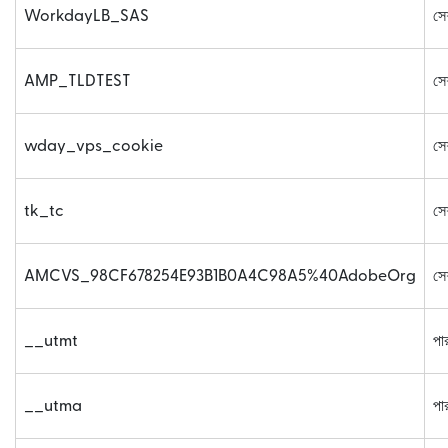
WorkdayLB_SAS
সে
AMP_TLDTEST
সে
wday_vps_cookie
সে
tk_tc
সে
AMCVS_98CF678254E93B1B0A4C98A5%40AdobeOrg
সে
__utmt
পার
__utma
পার