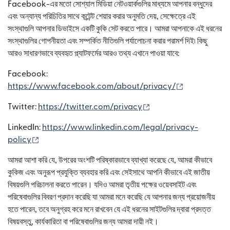
Facebook-এর মতো সোশ্যাল মিডিয়া নেটওয়ার্কগুলির মাধ্যমে আপনার বন্ধুদের
এবং অন্যান্য পরিচিতির সাথে কন্টেন্ট শেয়ার করার অনুমতি দেয়, সেক্ষেত্রে এই
সংস্থাগুলি আপনার ডিভাইসে একটি কুকি সেট করতে পারে। আমরা আপনাকে এই ধরনের
সংস্থাগুলির গোপনীয়তা এবং সম্পর্কিত নীতিগুলি পর্যালোচনা করার পরামর্শ দিই৷ কিছু
আরও সাধারণভাবে ব্যবহৃত প্ল্যাটফর্মের আরও তথ্য এখানে পাওয়া যাবে:
Facebook:
(নতুন উইন্ডোতে খ
https://www.facebook.com/about/privacy/
(নতুন উইন্ডোতে খুলবে)
Twitter:
https://twitter.com/privacy
LinkedIn:
https://www.linkedin.com/legal/privacy-
(নতুন উইন্ডোতে খুলবে)
policy
আমরা আশা করি যে, উপরের অংশটি পরিষ্কারভাবে ব্যাখ্যা করেছে যে, আমরা কীভাবে
কুকিজ এবং অনুরূপ প্রযুক্তি ব্যবহার করি এবং সেইসাথে আপনি কীভাবে এই জাতীয়
বিষয়গুলি পরিচালনা করতে পারেন। যদিও আমরা তৃতীয় পক্ষের ওয়েবসাইট এবং
পরিষেবাগুলির বিবরণ প্রদান করেছি যা আমরা মনে করেছি যে আপনার জন্য প্রয়োজনীয়
হতে পারেন, তবে অনুগ্রহ করে মনে রাখবেন যে এই ধরনের সাইটগুলির দ্বারা প্রদত্ত
বিষয়বস্তু, কার্যকারিতা বা পরিষেবাগুলির জন্য আমরা দায়ী নই।