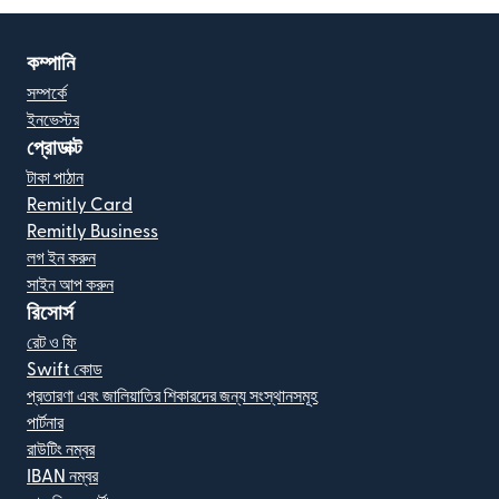
কম্পানি
সম্পর্কে
ইনভেস্টর
প্রোডাক্ট
টাকা পাঠান
Remitly Card
Remitly Business
লগ ইন করুন
সাইন আপ করুন
রিসোর্স
রেট ও ফি
Swift কোড
প্রতারণা এবং জালিয়াতির শিকারদের জন্য সংস্থানসমূহ
পার্টনার
রাউটিং নম্বর
IBAN নম্বর