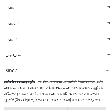
_gid
পার
_gac_*
পার
_ga_*
পার
_gcl_au
পার
SIDCC
পার
কার্যকারিতা সংক্রান্ত কুকি
। আপনি যখন আমাদের ওয়েবসাইটে ফিরে যান তখন এগুলি
আপনাকে চেনার জন্য ব্যবহৃত হয়। এটি আমাদেরকে আপনার জন্য আমাদের কন্টেন্টকে
ব্যক্তিগতকৃত করতে, নাম উল্লেখ করে আপনাকে অভিবাদন জানাতে এবং আপনার
পছন্দগুলি (উদাহরণস্বরূপ, আপনার পছন্দের ভাষা বা অঞ্চল) মনে রাখতে সাহায্য করে।