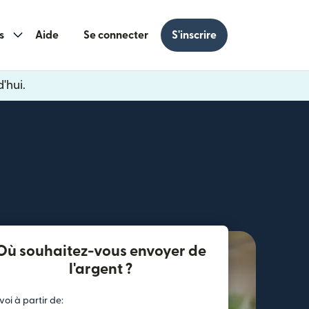
s
Aide
Se connecter
S'inscrire
'hui.
s une nouvelle fenêtre)
 une nouvelle fenêtre)
Où souhaitez-vous envoyer de
l'argent ?
voi à partir de: