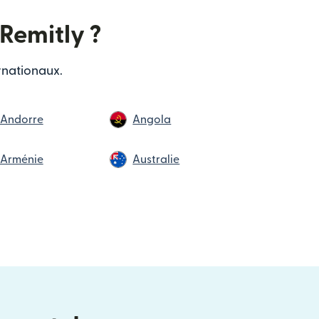
Remitly ?
rnationaux.
Andorre
Angola
Arménie
Australie