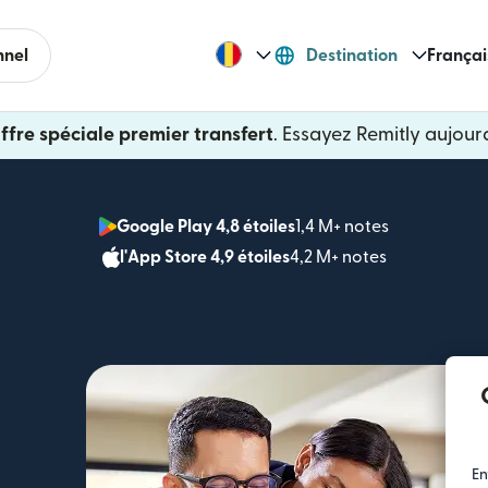
nnel
Destination
Françai
ffre spéciale premier transfert
. Essayez Remitly aujourd
Google Play 4,8 étoiles
1,4 M+ notes
(s'ouvre dan
l'App Store 4,9 étoiles
4,2 M+ notes
(s'ouvre dans
En