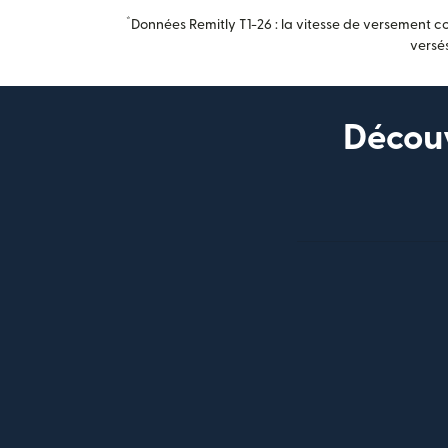
*
Données Remitly T1-26 : la vitesse de versement c
versés
Découv