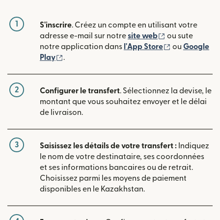
1
S'inscrire
. Créez un compte en utilisant votre
(s'ouvre dans u
adresse e-mail sur notre
site web
ou sute
(s'ouvre dans
notre application dans
l'App Store
ou
Google
(s'ouvre dans une nouvelle fenêtre)
Play
.
2
Configurer le transfert
. Sélectionnez la devise, le
montant que vous souhaitez envoyer et le délai
de livraison.
3
Saisissez les détails de votre transfert :
Indiquez
le nom de votre destinataire, ses coordonnées
et ses informations bancaires ou de retrait.
Choisissez parmi les moyens de paiement
disponibles en le Kazakhstan.