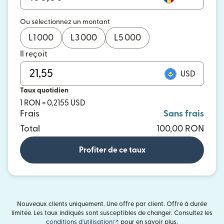
Ou sélectionnez un montant
L
1 000
L
3 000
L
5 000
Il reçoit
USD
Taux quotidien
1 RON = 0,2155 USD
Frais
Sans frais
Total
100,00 RON
Profiter de ce taux
Nouveaux clients uniquement. Une offre par client. Offre à durée
limitée. Les taux indiqués sont susceptibles de changer. Consultez les
(s'ouvre dans une nouvelle fenêtre)
conditions d'utilisation
pour en savoir plus.