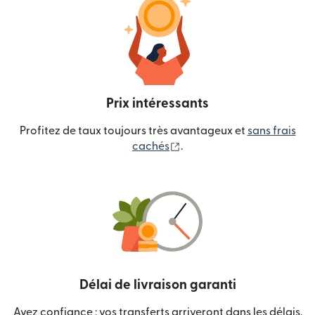
Prix intéressants
Profitez de taux toujours très avantageux et
sans frais
(s'ouvre dans une nouvelle
cachés
.
Délai de livraison garanti
Ayez confiance : vos transferts arriveront dans les délais.