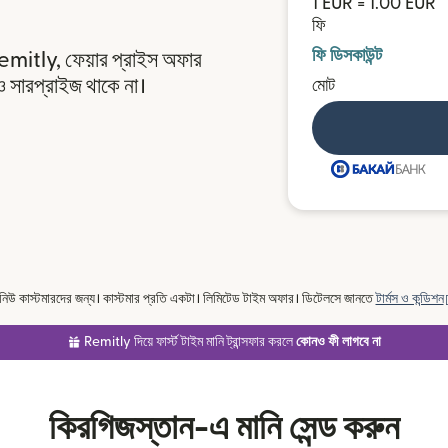
1 EUR = 1.00 EUR
ফি
ফি ডিসকাউন্ট
Remitly, ফেয়ার প্রাইস অফার
সারপ্রাইজ থাকে না।
মোট
র নিউ কাস্টমারদের জন্য। কাস্টমার প্রতি একটা। লিমিটেড টাইম অফার। ডিটেলসে জানতে
টার্মস ও কন্ডিশন
Remitly দিয়ে ফার্স্ট টাইম মানি ট্রান্সফার করলে
কোনও ফী লাগবে না
কিরগিজস্তান-এ মানি সেন্ড করুন