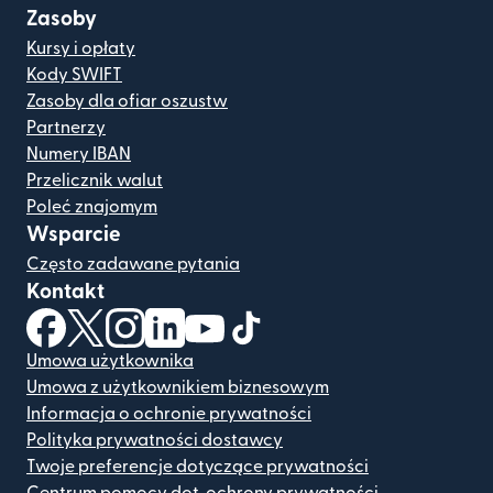
Zasoby
Kursy i opłaty
Kody SWIFT
Zasoby dla ofiar oszustw
Partnerzy
Numery IBAN
Przelicznik walut
Poleć znajomym
Wsparcie
Często zadawane pytania
Kontakt
(otwiera się w nowym oknie)
(otwiera się w nowym oknie)
(otwiera się w nowym oknie)
(otwiera się w nowym oknie)
(otwiera się w nowym oknie)
(otwiera się w nowym oknie
Umowa użytkownika
Umowa z użytkownikiem biznesowym
Informacja o ochronie prywatności
Polityka prywatności dostawcy
Twoje preferencje dotyczące prywatności
Centrum pomocy dot. ochrony prywatności