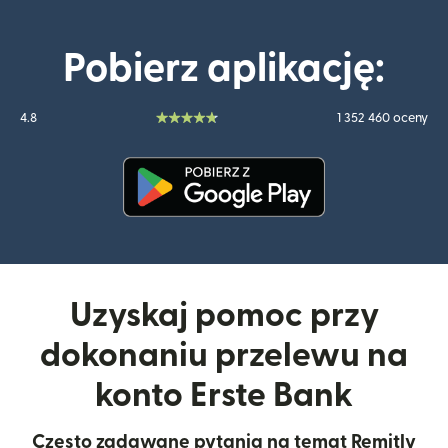
Pobierz aplikację:
4.8
1 352 460 oceny
(otwiera się w nowym oknie)
Uzyskaj pomoc przy
dokonaniu przelewu na
konto Erste Bank
Często zadawane pytania na temat Remitly