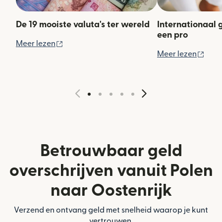
De 19 mooiste valuta's ter wereld
Internationaal 
een pro
(wordt geopend in een nieuw venster)
Meer lezen
(wor
Meer lezen
Betrouwbaar geld
overschrijven vanuit Polen
naar Oostenrijk
Verzend en ontvang geld met snelheid waarop je kunt
vertrouwen.