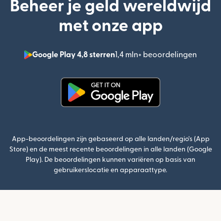
Beheer je geld wereldwijd
met onze app
Google Play 4,8 sterren
1,4 mln+ beoordelingen
(wordt
(wordt geopend in een nieuw v
App-beoordelingen zijn gebaseerd op alle landen/regio's (App
Store) en de meest recente beoordelingen in alle landen (Google
Play). De beoordelingen kunnen variëren op basis van
gebruikerslocatie en apparaattype.