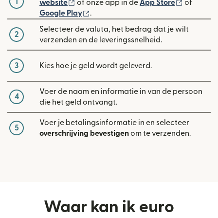
1
(wordt geopend in een nieuw venster)
(wordt ge
website
of onze app in de
App Store
of
(wordt geopend in een nieuw venste
Google Play
.
Selecteer de valuta, het bedrag dat je wilt
2
verzenden en de leveringssnelheid.
3
Kies hoe je geld wordt geleverd.
Voer de naam en informatie in van de persoon
4
die het geld ontvangt.
Voer je betalingsinformatie in en selecteer
5
overschrijving bevestigen
om te verzenden.
Waar kan ik euro