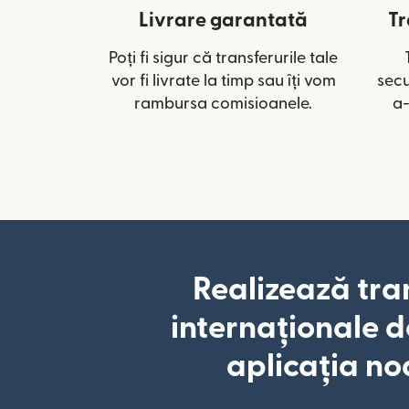
Livrare garantată
Tr
Poți fi sigur că transferurile tale
vor fi livrate la timp sau îți vom
secu
rambursa comisioanele.
a-
Realizează tra
internaționale d
aplicația no