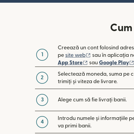
Cum s
Creează un cont folosind adres
1
(se deschide într
pe
site web
sau în aplicația n
(se deschide într-o
App Store
sau
Google Play
Selectează moneda, suma pe ca
2
trimiți și viteza de livrare.
3
Alege cum să fie livrați banii.
Introdu numele și informațiile 
4
va primi banii.