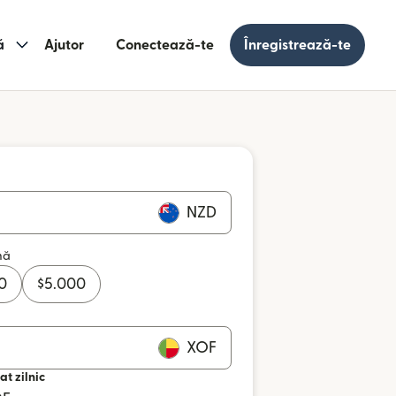
ă
Ajutor
Conectează-te
Înregistrează-te
NZD
mă
0
$
5.000
XOF
at zilnic