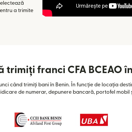
 selectează
entru a trimite
 trimiți franci CFA BCEAO î
tunci când trimiți bani în Benin. În funcție de locația dest
idicare de numerar, depunere bancară, portofel mobil și