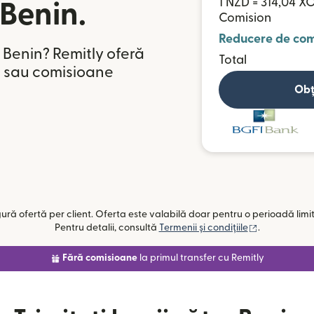
1 NZD = 314,04 X
 Benin.
Comision
Reducere de com
 Benin? Remitly oferă
Total
ze sau comisioane
Obț
ngură ofertă per client. Oferta este valabilă doar pentru o perioadă limi
(se deschide
Pentru detalii, consultă
Termenii și condițiile
.
Fără comisioane
la primul transfer cu Remitly