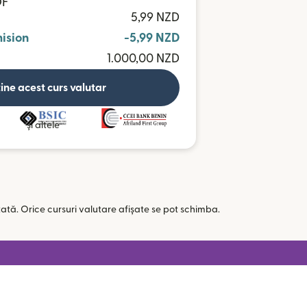
OF
5,99 NZD
ision
-5,99 NZD
1.000,00 NZD
ine acest curs valutar
și altele
tată. Orice cursuri valutare afișate se pot schimba.
 într-o fereastră nouă)