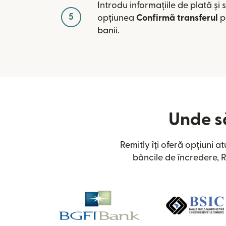
Introdu informațiile de plată și
5
opțiunea
Confirmă transferul
p
banii.
Unde să
Remitly îți oferă opțiuni a
băncile de încredere, R