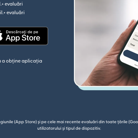
l.+ evaluări
(se deschide într-o fereastră nouă)
il.+ evaluări
(se deschide într-o fereastră nouă)
astră nouă)
(se deschide într-o fereastră nouă)
 a obține aplicația
giunile (App Store) și pe cele mai recente evaluări din toate țările (Goog
utilizatorului și tipul de dispozitiv.