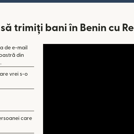
ă trimiți bani în Benin cu R
a de e-mail
-o fereastră nouă)
oastră din
 fereastră nouă)
(se deschide într-o fereastră nouă)
.
re vrei s-o
persoanei care