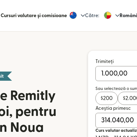
Cursuri valutare și comisioane
Către:
Român
Trimiteți
it
Sau selectează o su
e Remitly
$
200
$
2.00
oi, pentru
Aceștia primesc
din Noua
Curs valutar actualiz