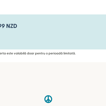
,99 NZD
ferta este valabilă doar pentru o perioadă limitată.
 într-o fereastră nouă)