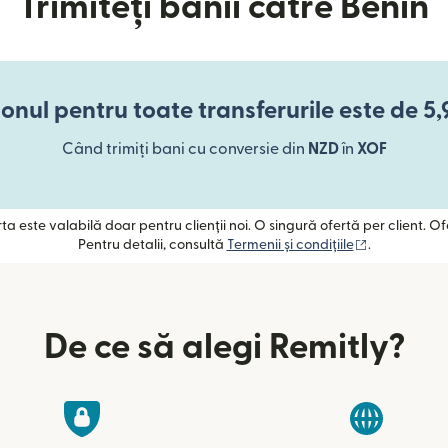
Trimiteți banii către Benin
onul pentru toate transferurile este de 5
Când trimiți bani cu conversie din
NZD
în
XOF
ta este valabilă doar pentru clienții noi. O singură ofertă per client. O
(se deschide
Pentru detalii, consultă
Termenii și condițiile
.
De ce să alegi Remitly?