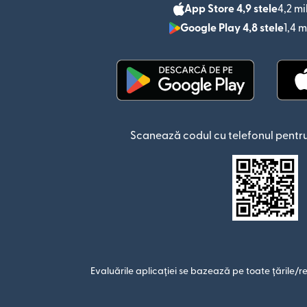
App Store 4,9 stele
4,2 mi
Google Play 4,8 stele
1,4 m
(se deschide într-o fere
Scanează codul cu telefonul pentru
Evaluările aplicației se bazează pe toate țările/re