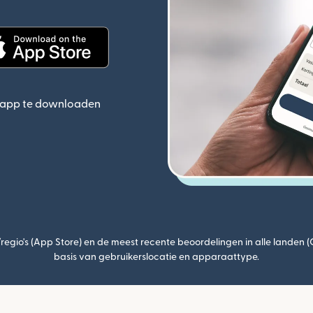
(wordt geopend in een nieuw venster)
ieuw venster)
(wordt geopend in een nieuw venster)
e app te downloaden
egio's (App Store) en de meest recente beoordelingen in alle landen 
basis van gebruikerslocatie en apparaattype.