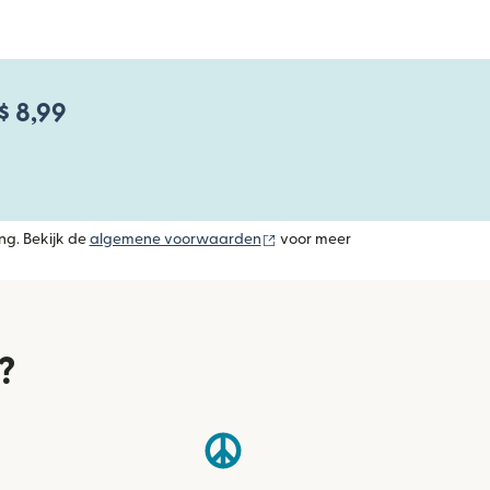
$ 8,99
(wordt geopend in een nieuw v
ng. Bekijk de
algemene voorwaarden
voor meer
?