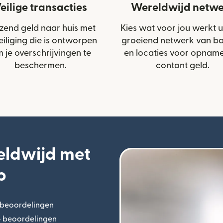
eilige transacties
Wereldwijd netwe
zend geld naar huis met
Kies wat voor jou werkt u
eiliging die is ontworpen
groeiend netwerk van b
 je overschrijvingen te
en locaties voor opnam
beschermen.
contant geld.
eldwijd met
p
+ beoordelingen
(wordt geopend in een nieuw venster)
n+ beoordelingen