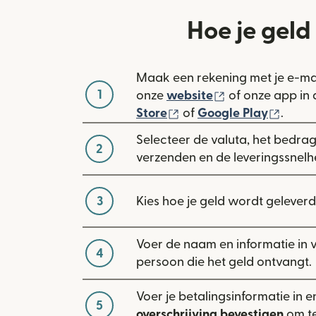
Hoe je geld
Maak een rekening met je e-ma
1
(wordt geopend
onze
website
of onze app in
(wordt geopend in een 
(word
Store
of
Google Play
.
Selecteer de valuta, het bedrag 
2
verzenden en de leveringssnelh
3
Kies hoe je geld wordt geleverd
Voer de naam en informatie in 
4
persoon die het geld ontvangt.
Voer je betalingsinformatie in e
5
overschrijving bevestigen
om te