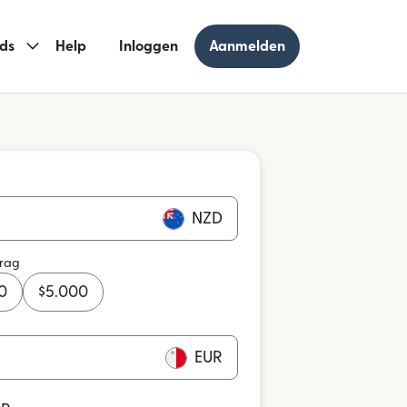
ds
Help
Inloggen
Aanmelden
NZD
drag
0
$
5.000
EUR