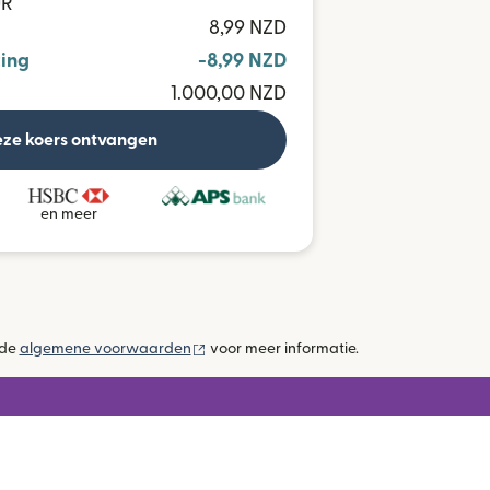
UR
8,99 NZD
ing
-8,99 NZD
1.000,00 NZD
ze koers ontvangen
en meer
(wordt geopend in een nieuw venster)
 de
algemene voorwaarden
voor meer informatie.