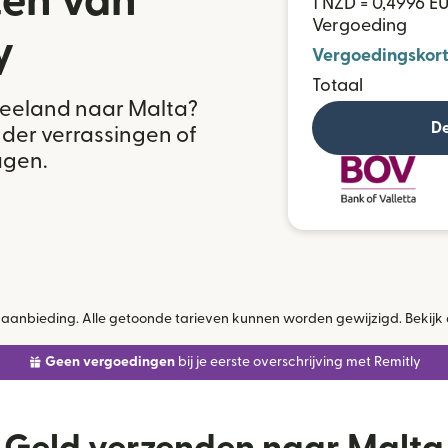
ten van
1 NZD = 0,4996 E
Vergoeding
y
Vergoedingskort
Totaal
eeland naar Malta?
De
onder verrassingen of
agen.
jke aanbieding. Alle getoonde tarieven kunnen worden gewijzigd. Bekijk
Geen vergoedingen
bij je eerste overschrijving met Remitly