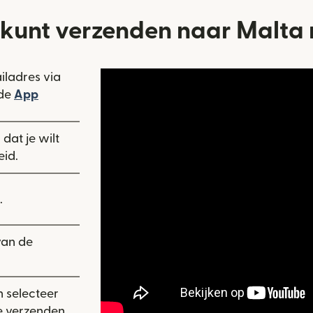
 kunt verzenden naar Malta
iladres via
 in een nieuw venster)
 de
App
nieuw venster)
t geopend in een nieuw venster)
dat je wilt
eid.
.
van de
n selecteer
 verzenden.