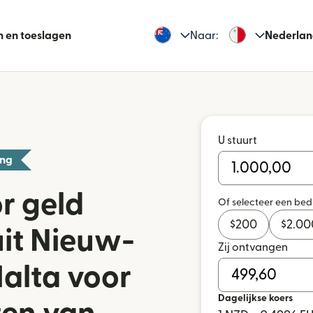
n en toeslagen
Naar:
Nederlan
U stuurt
ing
r geld
Of selecteer een be
$
200
$
2.00
it Nieuw-
Zij ontvangen
alta voor
Dagelijkse koers