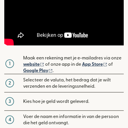
Maak een rekening met je e-mailadres via onze
1
(wordt geopend in een nieuw venster)
(wordt ge
website
of onze app in de
App Store
of
(wordt geopend in een nieuw venste
Google Play
.
Selecteer de valuta, het bedrag dat je wilt
2
verzenden en de leveringssnelheid.
3
Kies hoe je geld wordt geleverd.
Voer de naam en informatie in van de persoon
4
die het geld ontvangt.