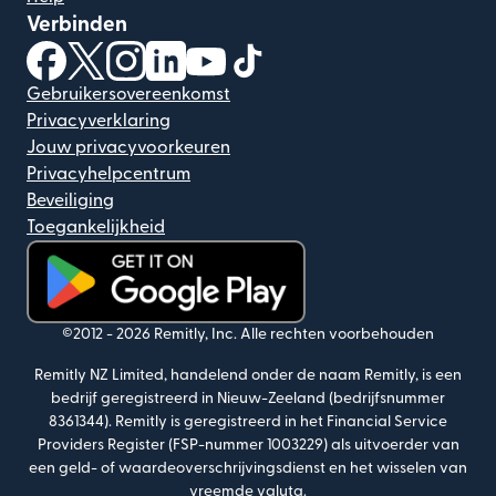
Verbinden
(wordt geopend in een nieuw venster)
(wordt geopend in een nieuw venster)
(wordt geopend in een nieuw venster)
(wordt geopend in een nieuw venster)
(wordt geopend in een nieuw ven
(wordt geopend in een nieuw
Gebruikersovereenkomst
Privacyverklaring
Jouw privacyvoorkeuren
Privacyhelpcentrum
Beveiliging
Toegankelijkheid
(wordt geopend in een nieuw venster)
©2012 -
2026
Remitly, Inc.
Alle rechten voorbehouden
Remitly NZ Limited, handelend onder de naam Remitly, is een
bedrijf geregistreerd in Nieuw-Zeeland (bedrijfsnummer
8361344). Remitly is geregistreerd in het Financial Service
Providers Register (FSP-nummer 1003229) als uitvoerder van
een geld- of waardeoverschrijvingsdienst en het wisselen van
vreemde valuta.