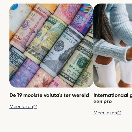
De 19 mooiste valuta's ter wereld
Internationaal 
een pro
(wordt geopend in een nieuw venster)
Meer lezen
(wor
Meer lezen