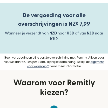
De vergoeding voor alle
overschrijvingen is NZ$ 7,99
Wanneer je verzendt van
NZD
naar
USD
of van
NZD
naar
KHR
Geen vergoedingen bij je eerste overschrijving met Remitly. Alleen voor
nieuwe klanten. Eén per klant. Tijdelijke aanbieding. Bekijk de
algemene
(wordt geopend in een nieuw venster)
voorwaarden
voor meer informatie.
Waarom voor Remitly
kiezen?