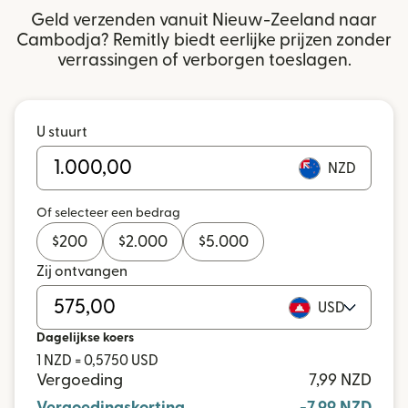
Geld verzenden vanuit Nieuw-Zeeland naar
Cambodja? Remitly biedt eerlijke prijzen zonder
verrassingen of verborgen toeslagen.
U stuurt
NZD
Of selecteer een bedrag
$
200
$
2.000
$
5.000
Zij ontvangen
USD
Dagelijkse koers
1 NZD = 0,5750 USD
Vergoeding
7,99 NZD
Vergoedingskorting
-7,99 NZD