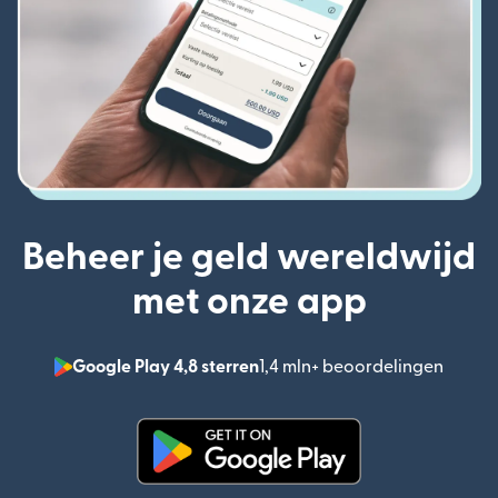
Beheer je geld wereldwijd
met onze app
Google Play 4,8 sterren
1,4 mln+ beoordelingen
(wordt
(wordt geopend in een nieuw v