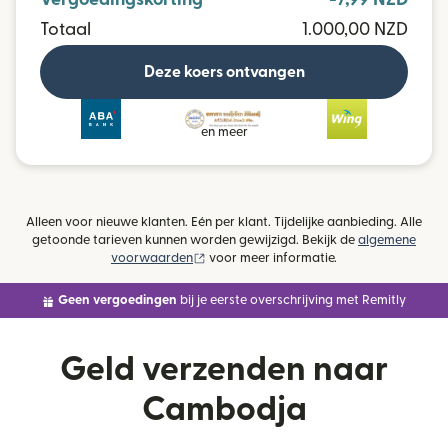
Totaal
1.000,00 NZD
Deze koers ontvangen
en meer
Alleen voor nieuwe klanten. Eén per klant. Tijdelijke aanbieding. Alle
getoonde tarieven kunnen worden gewijzigd. Bekijk de
algemene
(wordt geopend in een nieuw venster)
voorwaarden
voor meer informatie.
Geen vergoedingen
bij je eerste overschrijving met Remitly
Geld verzenden naar
Cambodja