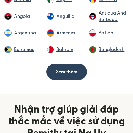
Antigua And
Angola
Anguilla
Barbuda
Argentina
Armenia
Ba Lan
Bahamas
Bahrain
Bangladesh
Xem thêm
Nhận trợ giúp giải đáp
thắc mắc về việc sử dụng