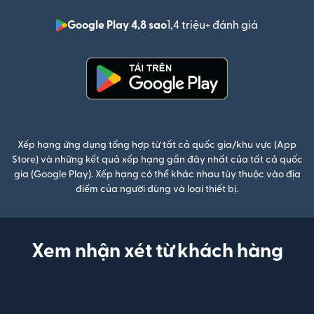
Google Play 4,8 sao
1,4 triệu+ đánh giá
(mở trong 
(mở trong cửa sổ mới)
Xếp hạng ứng dụng tổng hợp từ tất cả quốc gia/khu vực (App
Store) và những kết quả xếp hạng gần đây nhất của tất cả quốc
gia (Google Play). Xếp hạng có thể khác nhau tùy thuộc vào địa
điểm của người dùng và loại thiết bị.
Xem nhận xét từ khách hàng