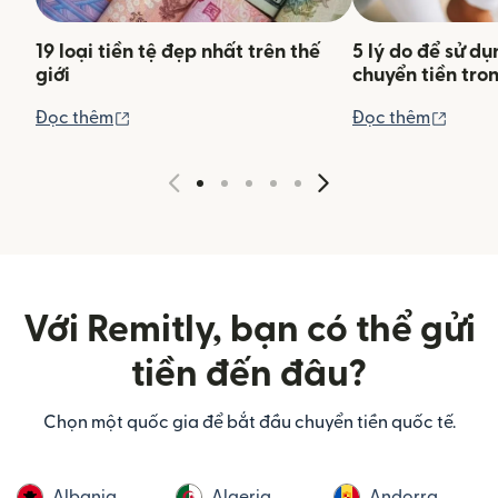
19 loại tiền tệ đẹp nhất trên thế
5 lý do để sử d
giới
chuyển tiền tro
(mở trong cửa sổ mới)
(mở tr
Đọc thêm
Đọc thêm
Với Remitly, bạn có thể gửi
tiền đến đâu?
Chọn một quốc gia để bắt đầu chuyển tiền quốc tế.
Albania
Algeria
Andorra