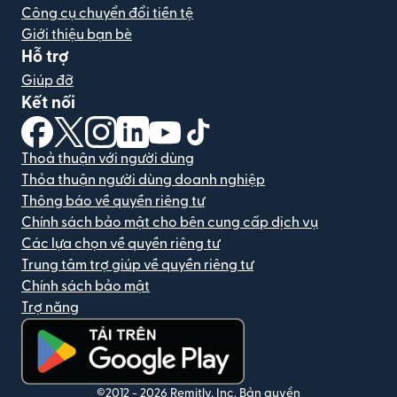
Công cụ chuyển đổi tiền tệ
Giới thiệu bạn bè
Hỗ trợ
Giúp đỡ
Kết nối
(mở trong cửa sổ mới)
(mở trong cửa sổ mới)
(mở trong cửa sổ mới)
(mở trong cửa sổ mới)
(mở trong cửa sổ mới)
(mở trong cửa sổ mới)
Thoả thuận với người dùng
Thỏa thuận người dùng doanh nghiệp
Thông báo về quyền riêng tư
Chính sách bảo mật cho bên cung cấp dịch vụ
Các lựa chọn về quyền riêng tư
Trung tâm trợ giúp về quyền riêng tư
Chính sách bảo mật
Trợ năng
(mở trong cửa sổ mới)
©2012 -
2026
Remitly, Inc.
Bản quyền