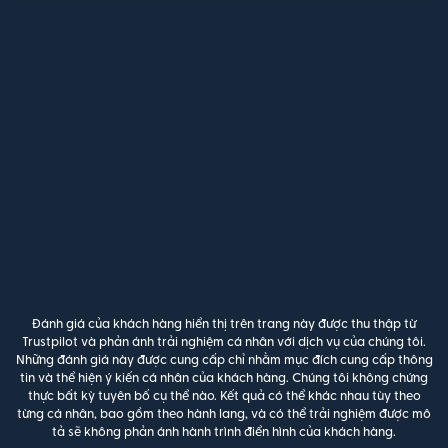
Đánh giá của khách hàng hiển thị trên trang này được thu thập từ
Trustpilot và phản ánh trải nghiệm cá nhân với dịch vụ của chúng tôi.
Những đánh giá này được cung cấp chỉ nhằm mục đích cung cấp thông
tin và thể hiện ý kiến cá nhân của khách hàng. Chúng tôi không chứng
thực bất kỳ tuyên bố cụ thể nào. Kết quả có thể khác nhau tùy theo
từng cá nhân, bao gồm theo hành lang, và có thể trải nghiệm được mô
tả sẽ không phản ánh hành trình điển hình của khách hàng.