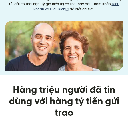
Ưu đãi có thời hạn. Tỷ giá hiển thị có thể thay đổi. Tham khảo
Điều
(mở trong cửa sổ mới)
khoản và Điều kiện
để biết chi tiết.
Hàng triệu người đã tin
dùng với hàng tỷ tiền gửi
trao