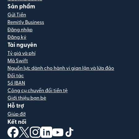
Sản phẩm
Gửi Tiền
Remitly Business
Đăng nhập
Đăng ký
Tài nguyên
Tỷ giá và phí
Mã Swift
Nguồn lực dành cho hành vi gian lận và lừa đảo
Đối tác
Số IBAN
Công cụ chuyển đổi tiền tệ
Giới thiệu bạn bè
Hỗ trợ
Giúp đỡ
Kết nối
(mở trong cửa sổ mới)
(mở trong cửa sổ mới)
(mở trong cửa sổ mới)
(mở trong cửa sổ mới)
(mở trong cửa sổ mới)
(mở trong cửa sổ mới)