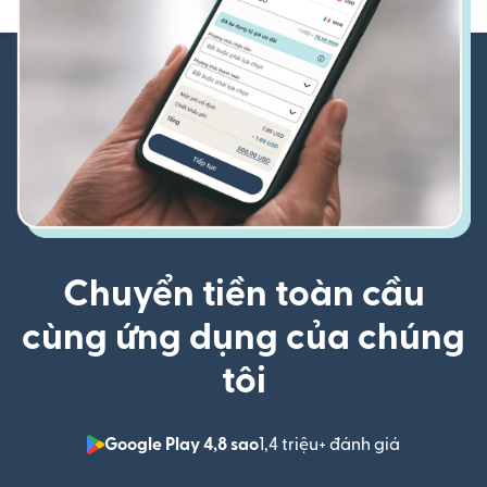
Chuyển tiền toàn cầu
cùng ứng dụng của chúng
tôi
Google Play 4,8 sao
1,4 triệu+ đánh giá
(mở trong 