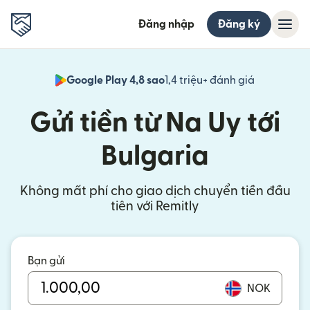
Đăng nhập
Đăng ký
Google Play 4,8 sao
1,4 triệu+ đánh giá
(mở trong 
Gửi tiền từ Na Uy tới
Bulgaria
Không mất phí cho giao dịch chuyển tiền đầu
tiên với Remitly
Bạn gửi
NOK