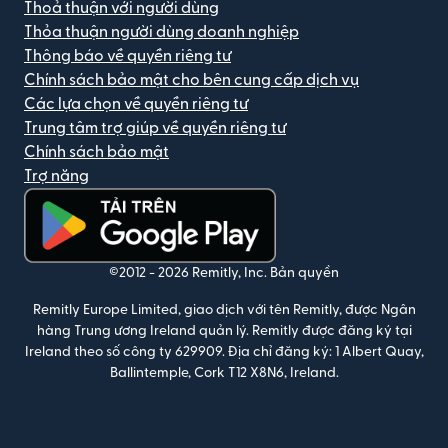
Thoả thuận với người dùng
Thỏa thuận người dùng doanh nghiệp
Thông báo về quyền riêng tư
Chính sách bảo mật cho bên cung cấp dịch vụ
Các lựa chọn về quyền riêng tư
Trung tâm trợ giúp về quyền riêng tư
Chính sách bảo mật
Trợ năng
(mở trong cửa sổ mới)
©2012 -
2026
Remitly, Inc.
Bản quyền
Remitly Europe Limited, giao dịch với tên Remitly, được Ngân
hàng Trung ương Ireland quản lý. Remitly được đăng ký tại
Ireland theo số công ty 629909. Địa chỉ đăng ký: 1 Albert Quay,
Ballintemple, Cork T12 X8N6, Ireland.