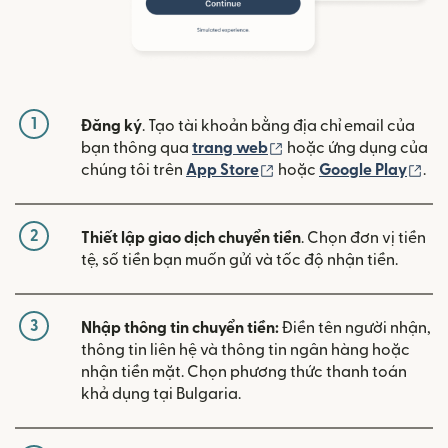
1
Đăng ký
. Tạo tài khoản bằng địa chỉ email của
(mở trong cửa sổ mới)
bạn thông qua
trang web
hoặc ứng dụng của
(mở trong cửa sổ mới)
(mở
chúng tôi trên
App Store
hoặc
Google Play
.
2
Thiết lập giao dịch chuyển tiền
. Chọn đơn vị tiền
tệ, số tiền bạn muốn gửi và tốc độ nhận tiền.
3
Nhập thông tin chuyển tiền:
Điền tên người nhận,
thông tin liên hệ và thông tin ngân hàng hoặc
nhận tiền mặt. Chọn phương thức thanh toán
khả dụng tại Bulgaria.