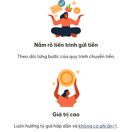
Nắm rõ tiến trình gửi tiền
Theo dõi từng bước của quy trình chuyển tiền.
Giá trị cao
(mở tr
Luôn hưởng tỷ giá hấp dẫn và
không có phí ẩn
.