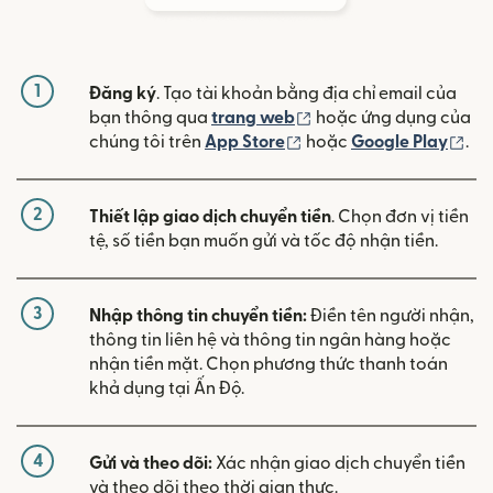
1
Đăng ký
. Tạo tài khoản bằng địa chỉ email của
(mở trong cửa sổ mới)
bạn thông qua
trang web
hoặc ứng dụng của
(mở trong cửa sổ mới)
(mở
chúng tôi trên
App Store
hoặc
Google Play
.
2
Thiết lập giao dịch chuyển tiền
. Chọn đơn vị tiền
tệ, số tiền bạn muốn gửi và tốc độ nhận tiền.
3
Nhập thông tin chuyển tiền:
Điền tên người nhận,
thông tin liên hệ và thông tin ngân hàng hoặc
nhận tiền mặt. Chọn phương thức thanh toán
khả dụng tại Ấn Độ.
4
Gửi và theo dõi:
Xác nhận giao dịch chuyển tiền
và theo dõi theo thời gian thực.