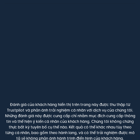
Đánh giá của khách hàng hiển thị trên trang này được thu thập từ
Trustpilot và phản ánh trải nghiệm cá nhân với dịch vụ của chúng tôi.
Những đánh giá này được cung cấp chỉ nhằm mục đích cung cấp thông
tin và thể hiện ý kiến cá nhân của khách hàng. Chúng tôi không chứng
thực bất kỳ tuyên bố cụ thể nào. Kết quả có thể khác nhau tùy theo
từng cá nhân, bao gồm theo hành lang, và có thể trải nghiệm được mô
tả sẽ không phản ánh hành trình điển hình của khách hàng.