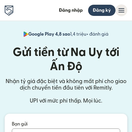
Đăng nhập
Đăng ký
Google Play 4,8 sao
1,4 triệu+ đánh giá
(mở trong 
Gửi tiền từ Na Uy tới
Ấn Độ
Nhận tỷ giá đặc biệt và không mất phí cho giao
dịch chuyển tiền đầu tiên với Remitly.
UPI với mức phí thấp. Mọi lúc.
Bạn gửi