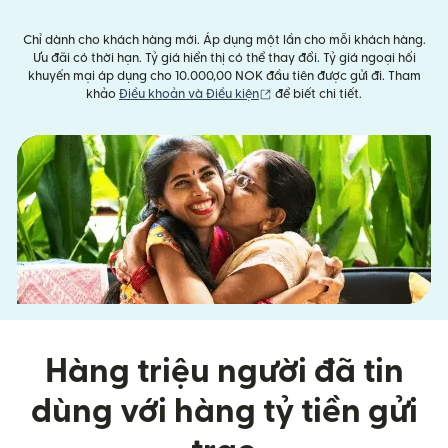
Chỉ dành cho khách hàng mới. Áp dụng một lần cho mỗi khách hàng.
Ưu đãi có thời hạn. Tỷ giá hiển thị có thể thay đổi. Tỷ giá ngoại hối
khuyến mại áp dụng cho 10.000,00 NOK đầu tiên được gửi đi. Tham
(mở trong cửa sổ mới)
khảo
Điều khoản và Điều kiện
để biết chi tiết.
Hàng triệu người đã tin
dùng với hàng tỷ tiền gửi