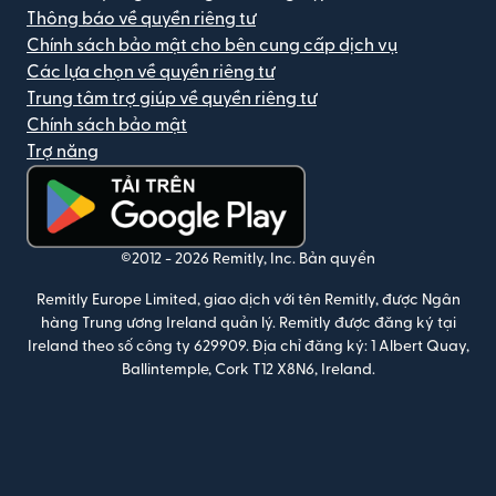
Thông báo về quyền riêng tư
Chính sách bảo mật cho bên cung cấp dịch vụ
Các lựa chọn về quyền riêng tư
Trung tâm trợ giúp về quyền riêng tư
Chính sách bảo mật
Trợ năng
(mở trong cửa sổ mới)
©2012 -
2026
Remitly, Inc.
Bản quyền
Remitly Europe Limited, giao dịch với tên Remitly, được Ngân
hàng Trung ương Ireland quản lý. Remitly được đăng ký tại
Ireland theo số công ty 629909. Địa chỉ đăng ký: 1 Albert Quay,
Ballintemple, Cork T12 X8N6, Ireland.