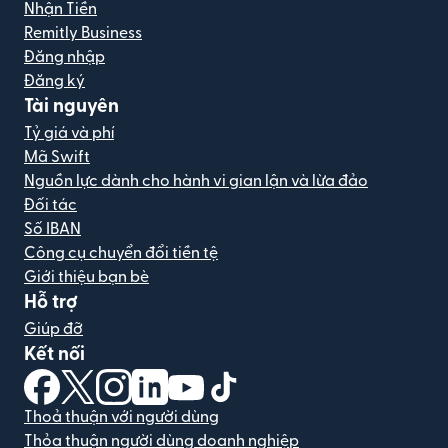
Nhận Tiền
Remitly Business
Đăng nhập
Đăng ký
Tài nguyên
Tỷ giá và phí
Mã Swift
Nguồn lực dành cho hành vi gian lận và lừa đảo
Đối tác
Số IBAN
Công cụ chuyển đổi tiền tệ
Giới thiệu bạn bè
Hỗ trợ
Giúp đỡ
Kết nối
(mở trong cửa sổ mới)
(mở trong cửa sổ mới)
(mở trong cửa sổ mới)
(mở trong cửa sổ mới)
(mở trong cửa sổ mới)
(mở trong cửa sổ mới)
Thoả thuận với người dùng
Thỏa thuận người dùng doanh nghiệp