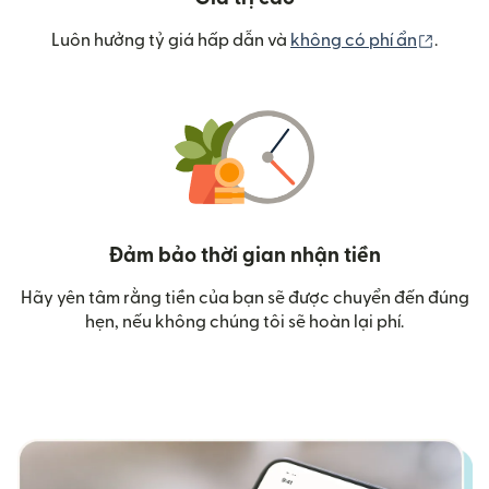
(mở tr
Luôn hưởng tỷ giá hấp dẫn và
không có phí ẩn
.
Đảm bảo thời gian nhận tiền
Hãy yên tâm rằng tiền của bạn sẽ được chuyển đến đúng
hẹn, nếu không chúng tôi sẽ hoàn lại phí.