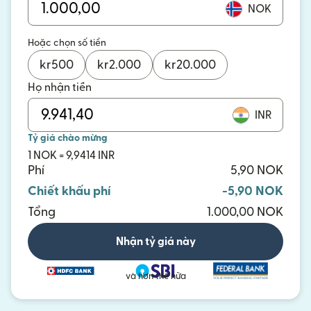
NOK
Hoặc chọn số tiền
kr
500
kr
2.000
kr
20.000
Họ nhận tiền
INR
Tỷ giá chào mừng
1 NOK = 9,9414 INR
Phí
5,90 NOK
Chiết khấu phí
-5,90 NOK
Tổng
1.000,00 NOK
Nhận tỷ giá này
và hơn thế nữa