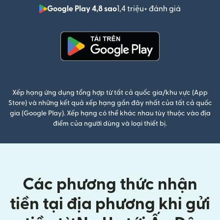
Google Play 4,8 sao
1,4 triệu+ đánh giá
(mở trong 
(mở trong cửa sổ mới)
Xếp hạng ứng dụng tổng hợp từ tất cả quốc gia/khu vực (App
Store) và những kết quả xếp hạng gần đây nhất của tất cả quốc
gia (Google Play). Xếp hạng có thể khác nhau tùy thuộc vào địa
điểm của người dùng và loại thiết bị.
Các phương thức nhận
tiền tại địa phương khi gửi