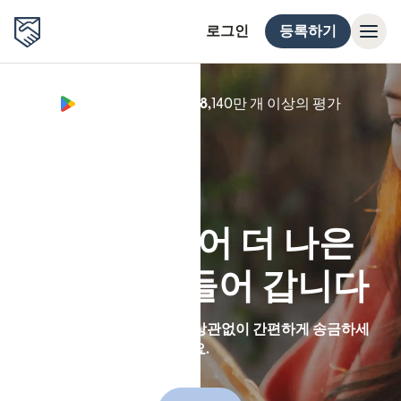
로그인
등록하기
Google Play 별점 4.8,
140만 개 이상의 평가
(새 창에서
국경을 넘어 더 나은
세상을 만들어 갑니다
Remitly 앱을 통해 거리와 상관없이 간편하게 송금하세
요.