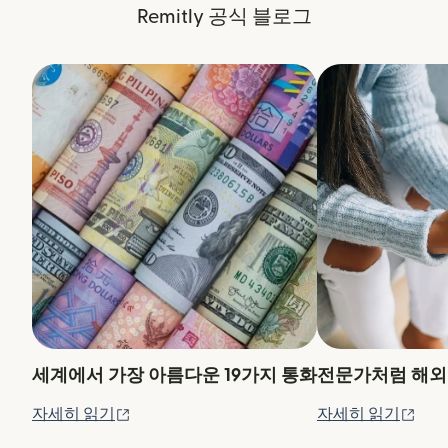
Remitly 공식 블로그
세계에서 가장 아름다운 19가지 통화
전문가처럼 해외
(새 창에서 열림)
(새
자세히 읽기
자세히 읽기