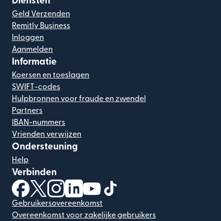
Diensten
Geld Verzenden
Remitly Business
Inloggen
Aanmelden
Informatie
Koersen en toeslagen
SWIFT-codes
Hulpbronnen voor fraude en zwendel
Partners
IBAN-nummers
Vrienden verwijzen
Ondersteuning
Help
Verbinden
(wordt geopend in een nieuw venster)
(wordt geopend in een nieuw venster)
(wordt geopend in een nieuw venster)
(wordt geopend in een nieuw venster)
(wordt geopend in een nieuw ven
(wordt geopend in een nieuw
Gebruikersovereenkomst
Overeenkomst voor zakelijke gebruikers