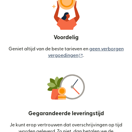
Voordelig
Geniet altijd van de beste tarieven en
geen verborgen
(wordt geopend in een
vergoedingen
.
Gegarandeerde leveringstijd
Je kunt erop vertrouwen dat overschrijvingen op tijd
worden geleverd. Zo niet, dan betalen we de