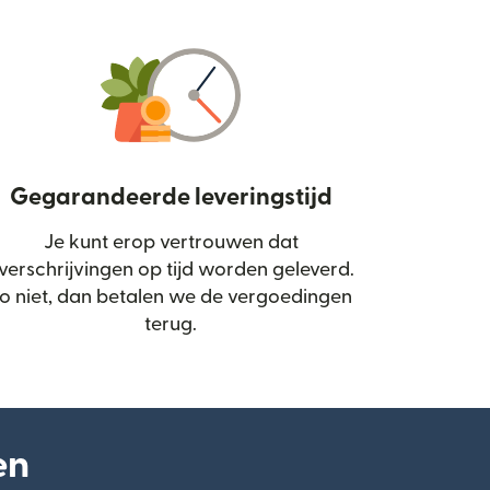
Gegarandeerde leveringstijd
Je kunt erop vertrouwen dat
d in een nieuw venster)
verschrijvingen op tijd worden geleverd.
o niet, dan betalen we de vergoedingen
terug.
en