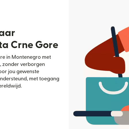
naar
ta Crne Gore
ore in Montenegro met
n, zonder verborgen
door jou gewenste
ondersteund, met toegang
reldwijd.