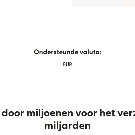
Ondersteunde valuta:
opend in een nieuw venster)
EUR
door miljoenen voor het ve
miljarden