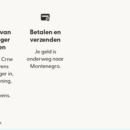
 van
Betalen en
nger
verzenden
en
Je geld is
onderweg naar
a Crne
Montenegro.
vens
er in,
ning,
ens.
r.