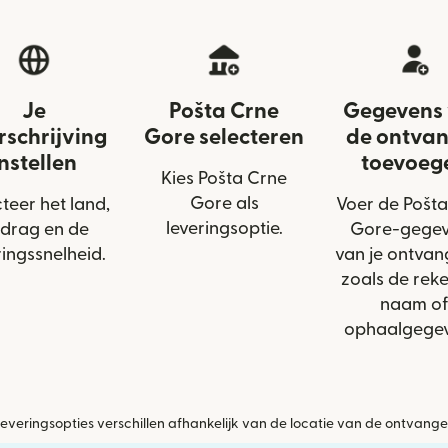
Je
Pošta Crne
Gegevens
rschrijving
Gore selecteren
de ontva
instellen
toevoeg
Kies Pošta Crne
Gore als
teer het land,
Voer de Pošt
leveringsoptie.
drag en de
Gore-gege
ringssnelheid.
van je ontvang
zoals de reke
naam of
ophaalgegev
everingsopties verschillen afhankelijk van de locatie van de ontvange