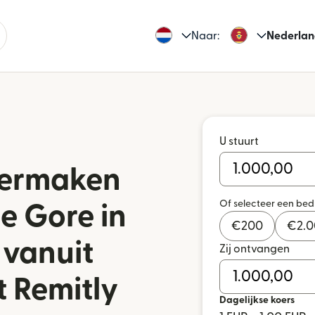
Naar:
Nederlan
U stuurt
vermaken
Of selecteer een be
e Gore in
€
200
€
2.
vanuit
Zij ontvangen
 Remitly
Dagelijkse koers