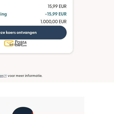
15,99 EUR
ing
-15,99 EUR
1.000,00 EUR
ze koers ontvangen
en meer
(wordt geopend in een nieuw venster)
en
voor meer informatie.