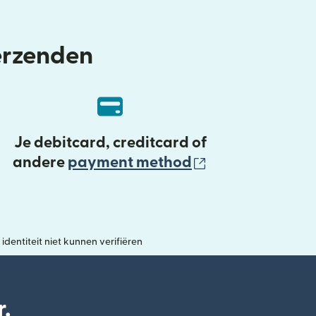
verzenden
Je debitcard, creditcard of
(wordt geopend
andere
payment method
entiteit niet kunnen verifiëren
.