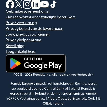
(wordt geopend in een nieuw venster)
(wordt geopend in een nieuw venster)
(wordt geopend in een nieuw venster)
(wordt geopend in een nieuw venster)
(wordt geopend in een nieuw ven
(wordt geopend in een nieuw
Gebruikersovereenkomst
Overeenkomst voor zakelijke gebruikers
Privacyverklaring
Privacybeleid van de leverancier
Jouw privacyvoorkeuren
Privacyhelpcentrum
Beveiliging
Toegankelijkheid
(wordt geopend in een nieuw venster)
©2012 -
2026
Remitly, Inc.
Alle rechten voorbehouden
Remitly Europe Limited, met handelsnaam Remitly, wordt
gereguleerd door de Central Bank of Ireland. Remitly is
geregistreerd in Ierland onder het ondernemingsnummer
629909. Vestigingsadres: 1 Albert Quay, Ballintemple, Cork T12
X8N6, Ireland.