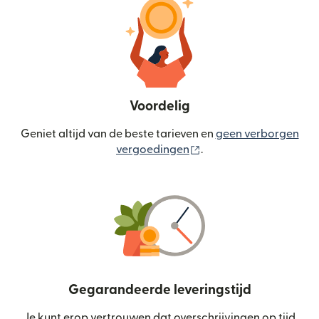
Voordelig
Geniet altijd van de beste tarieven en
geen verborgen
(wordt geopend in een
vergoedingen
.
Gegarandeerde leveringstijd
Je kunt erop vertrouwen dat overschrijvingen op tijd