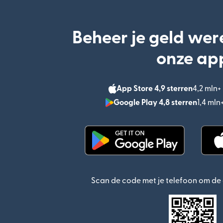
Beheer je geld wer
onze ap
App Store 4,9 sterren
4,2 mln
Google Play 4,8 sterren
1,4 ml
(wordt geopend in een n
Scan de code met je telefoon om d