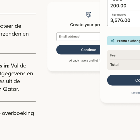
ieuw venster)
ecteer de
verzenden en
 in:
Vul de
ctgegevens en
es uit de
n Qatar.
e overboeking