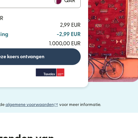
QAR
AR
2,99 EUR
ing
-2,99 EUR
1.000,00 EUR
ze koers ontvangen
(wordt geopend in een nieuw venster)
 de
algemene voorwaarden
voor meer informatie.