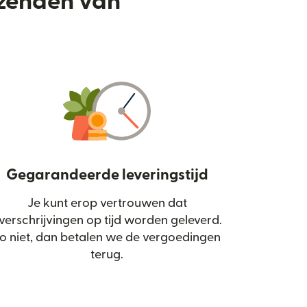
rzenden van
Gegarandeerde leveringstijd
Je kunt erop vertrouwen dat
d in een nieuw venster)
verschrijvingen op tijd worden geleverd.
o niet, dan betalen we de vergoedingen
terug.