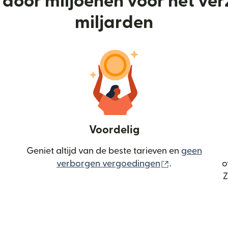
door miljoenen voor het ve
miljarden
Voordelig
Geniet altijd van de beste tarieven en
geen
(wordt geopen
verborgen vergoedingen
.
o
Z