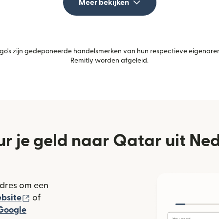
Meer bekijken
's zijn gedeponeerde handelsmerken van hun respectieve eigenaren.
Remitly worden afgeleid.
ur je geld naar Qatar uit Ne
adres om een
(wordt geopend in een nieuw venster)
bsite
of
rdt geopend in een nieuw venster)
Google