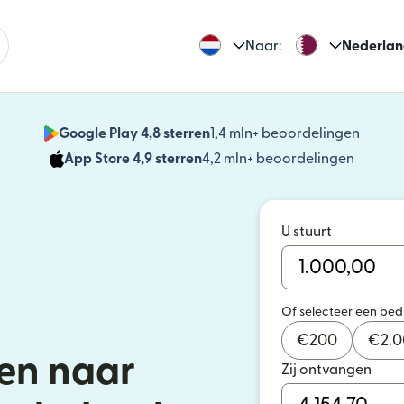
Naar:
Nederlan
Google Play 4,8 sterren
1,4 mln+ beoordelingen
(wordt
App Store 4,9 sterren
4,2 mln+ beoordelingen
(wordt 
U stuurt
Of selecteer een be
€
200
€
2.
en naar
Zij ontvangen