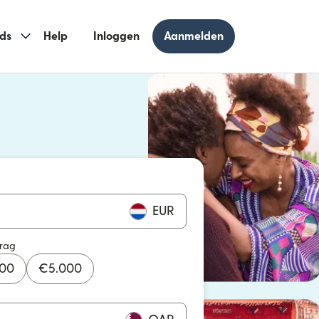
ds
Help
Inloggen
Aanmelden
 geopend in een nieuw venster)
geopend in een nieuw venster)
EUR
drag
000
€
5.000