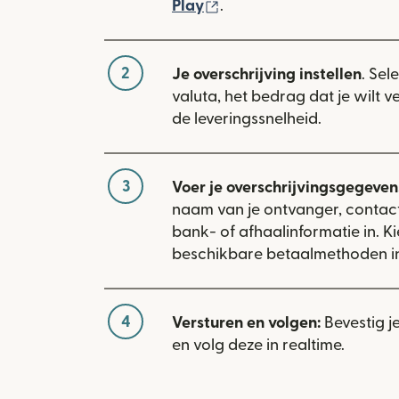
(wordt geopend in een n
Play
.
2
Je overschrijving instellen
. Sel
valuta, het bedrag dat je wilt 
de leveringssnelheid.
3
Voer je overschrijvingsgegevens
naam van je ontvanger, conta
bank- of afhaalinformatie in. Ki
beschikbare betaalmethoden i
4
Versturen en volgen:
Bevestig j
en volg deze in realtime.