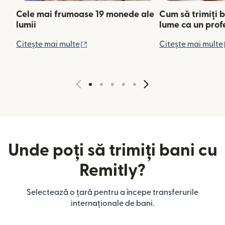
Cele mai frumoase 19 monede ale
Cum să trimiți b
lumii
lume ca un prof
(se deschide într-o fereastră nouă)
Citește mai multe
Citește mai multe
Unde poți să trimiți bani cu
Remitly?
Selectează o țară pentru a începe transferurile
internaționale de bani.