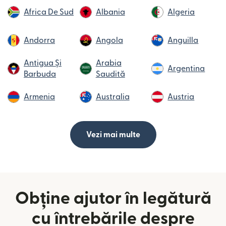
Africa De Sud
Albania
Algeria
Andorra
Angola
Anguilla
Antigua Și
Arabia
Argentina
Barbuda
Saudită
Armenia
Australia
Austria
Vezi mai multe
Obține ajutor în legătură
cu întrebările despre