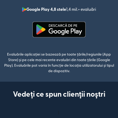
Google Play 4,8 stele
1,4 mil.+ evaluări
(se deschid
(se deschide într-o fereastră n
Evaluările aplicației se bazează pe toate țările/regiunile (App
Store) și pe cele mai recente evaluări din toate țările (Google
Play). Evaluările pot varia în funcție de locația utilizatorului și tipul
de dispozitiv.
Vedeți ce spun clienții noștri