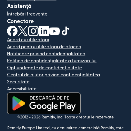
Asistență
Întrebări frecvente
Conectare
(se deschide într-o fereastră nouă)
(se deschide într-o fereastră nouă)
(se deschide într-o fereastră nouă)
(se deschide într-o fereastră nouă)
(se deschide într-o fereastră nou
(se deschide într-o fereastr
Acord cu utilizatorii
Acord pentru utilizatorii de afaceri
Notificare privind confidențialitatea
Politica de confidențialitate a furnizorului
Opțiuni legate de confidențialitate
Centrul de ajutor privind confidențialitatea
Securitate
Accesibilitate
(se deschide într-o fereastră nouă)
©2012 -
2026
Remitly, Inc.
Toate drepturile rezervate
Remitly Europe Limited, cu denumirea comercială Remitly, este