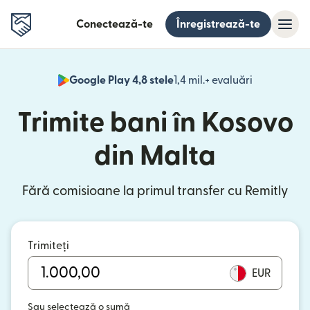
Conectează-te
Înregistrează-te
Google Play 4,8 stele
1,4 mil.+ evaluări
(se deschid
Trimite bani în Kosovo
din Malta
Fără comisioane la primul transfer cu Remitly
Trimiteți
EUR
Sau selectează o sumă