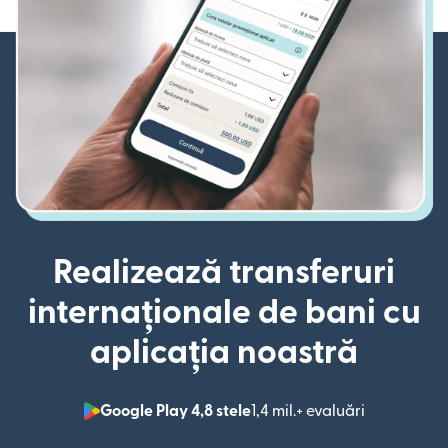
Realizează transferuri
internaționale de bani cu
aplicația noastră
Google Play 4,8 stele
1,4 mil.+ evaluări
(se deschid