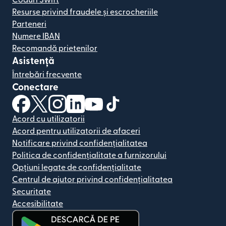
Coduri Swift
Resurse privind fraudele și escrocheriile
Parteneri
Numere IBAN
Recomandă prietenilor
Asistență
Întrebări frecvente
Conectare
(se deschide într-o fereastră nouă)
(se deschide într-o fereastră nouă)
(se deschide într-o fereastră nouă)
(se deschide într-o fereastră nouă)
(se deschide într-o fereastră nou
(se deschide într-o fereastr
Acord cu utilizatorii
Acord pentru utilizatorii de afaceri
Notificare privind confidențialitatea
Politica de confidențialitate a furnizorului
Opțiuni legate de confidențialitate
Centrul de ajutor privind confidențialitatea
Securitate
Accesibilitate