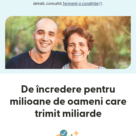
(se deschide într-o
detalii, consultă
Termenii și condițiile
.
De încredere pentru
milioane de oameni care
trimit miliarde