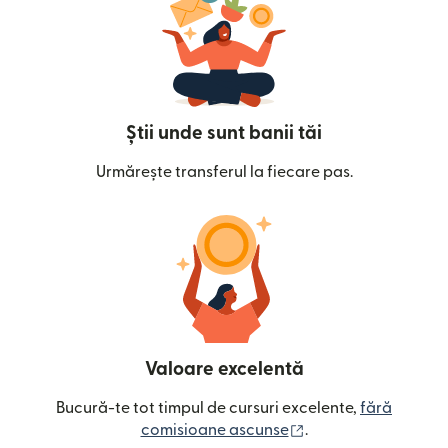
Știi unde sunt banii tăi
Urmărește transferul la fiecare pas.
Valoare excelentă
Bucură-te tot timpul de cursuri excelente,
fără
(se deschide într-o
comisioane ascunse
.