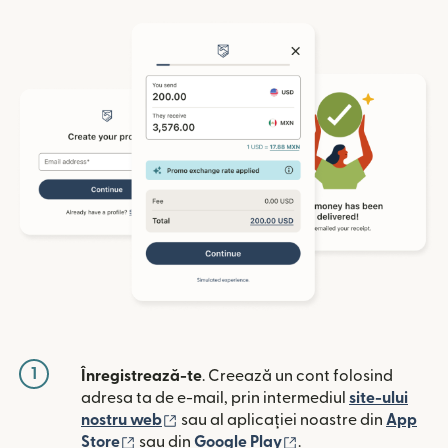
1
Înregistrează-te
. Creează un cont folosind
adresa ta de e-mail, prin intermediul
site-ului
(se deschide într-o fereastră nouă)
nostru web
sau al aplicației noastre din
App
(se deschide într-o fereastră nouă)
(se deschide într-o 
Store
sau din
Google Play
.