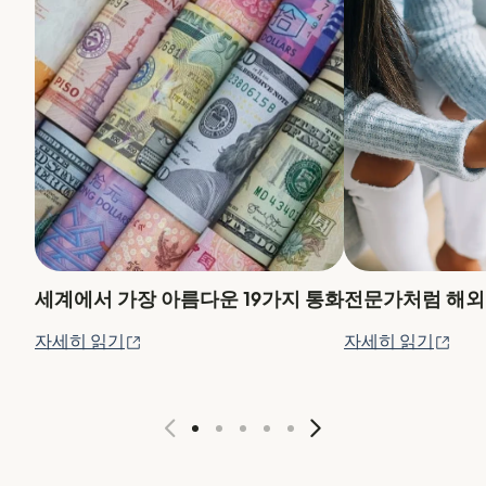
세계에서 가장 아름다운 19가지 통화
전문가처럼 해외
(새 창에서 열림)
(새
자세히 읽기
자세히 읽기