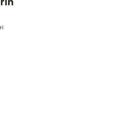
rin
ri