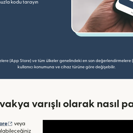
uzla kodu tarayın
lere (App Store) ve tüm ülkeler genelindeki en son değerlendirmelere
kullanıcı konumuna ve cihaz türüne göre değişebilir.
ovakya varışlı olarak nasıl p
ede açılır)
(yeni pencerede açılır)
ore
veya
çılır)
abileceğiniz