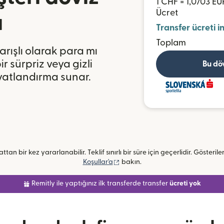
1 CHF = 1,0703 EU
Ücret
ı
Transfer ücreti i
Toplam
arışlı olarak para mı
r sürpriz veya gizli
Bu dö
iyatlandırma sunar.
ttan bir kez yararlanabilir. Teklif sınırlı bir süre için geçerlidir. Gösterile
(yeni pencerede açılır)
Koşullar'a
bakın.
Remitly ile yaptığınız ilk transferde transfer
ücreti yok