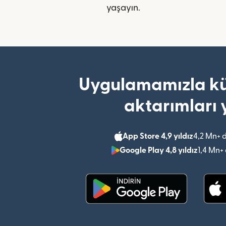
yaşayın.
Uygulamamızla kü
aktarımları 
App Store 4,9 yıldız
4,2 Mn+ 
Google Play 4,8 yıldız
1,4 Mn+
(yeni pencerede açılır)