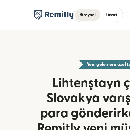
Bireysel
Ticari
Yeni gelenlere özel te
Lihtenştayn çı
Slovakya varış
para gönderirk
Remitly yeni müş