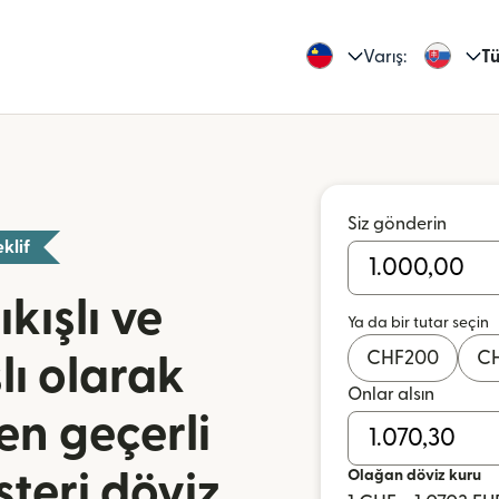
Varış:
Tü
Siz gönderin
klif
kışlı ve
Ya da bir tutar seçin
CHF
200
C
lı olarak
Onlar alsın
en geçerli
Olağan döviz kuru
teri döviz