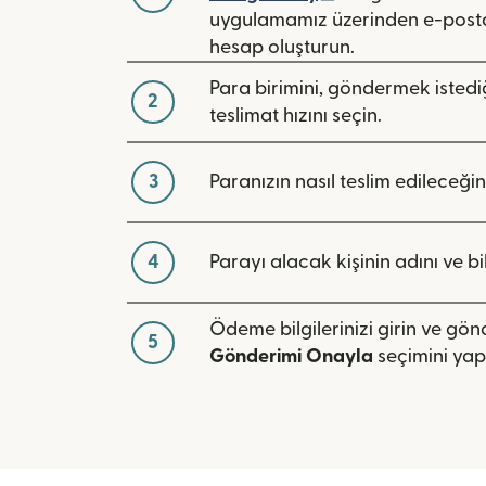
uygulamamız üzerinden e-posta
hesap oluşturun.
Para birimini, göndermek istediğ
2
teslimat hızını seçin.
3
Paranızın nasıl teslim edileceğin
4
Parayı alacak kişinin adını ve bilg
Ödeme bilgilerinizi girin ve gö
5
Gönderimi Onayla
seçimini yap