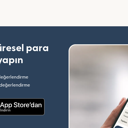
resel para
yapın
değerlendirme
(yeni pencerede açılır)
 değerlendirme
(yeni pencerede açılır)
(yeni pencerede açılır)