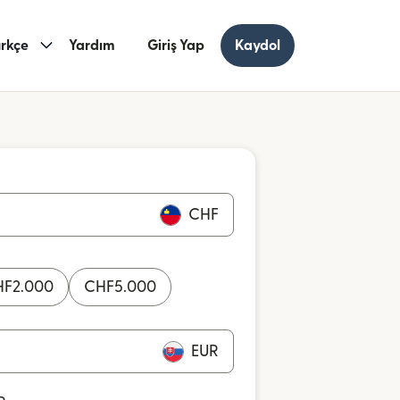
rkçe
Yardım
Giriş Yap
Kaydol
CHF
HF
2.000
CHF
5.000
EUR