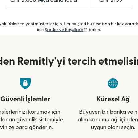
CHF 2.000 veya daha fazla
CHF 21,99
ok. Yalnızca yeni müşteriler için. Her müşteri bu fırsattan bir kez yararlanabi
(yeni pencerede açılır)
için
Şartlar ve Koşullar'a
bakın.
en Remitly'yi tercih etmelisi
Güvenli İşlemler
Küresel Ağ
sferlerinizi korumak için
Büyüyen bir banka ve n
rlanan güvenlik sistemiyle
alım konumu ağı içinden
vinize para gönderin.
uygun olanı seçin.