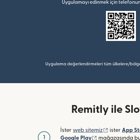
Uygulamayı edinmek için telefonun
Uygulama değerlendirmeleri tüm ülkelere/bölge
Remitly ile Sl
(yeni pencer
İster
web sitemiz
ister
App St
1
(yeni pencerede a
Google Play
mağazasında bul