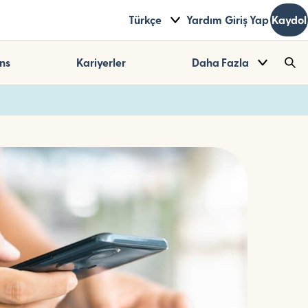
Türkçe
Yardım
Giriş Yap
Kaydol
ns
Kariyerler
Daha Fazla
Sea