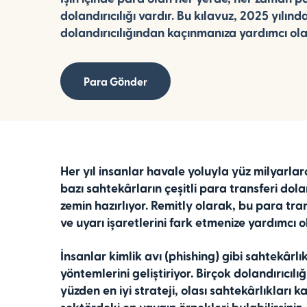
dolandırıcılığı vardır. Bu kılavuz, 2025 yılınd
dolandırıcılığından kaçınmanıza yardımcı ola
Para Gönder
Her yıl insanlar havale yoluyla yüz milyarla
bazı sahtekârların çeşitli para transferi dol
zemin hazırlıyor. Remitly olarak, bu para tran
ve uyarı işaretlerini fark etmenize yardımcı 
İnsanlar kimlik avı (phishing) gibi sahtekârlı
yöntemlerini geliştiriyor. Birçok dolandırıc
yüzden en iyi strateji, olası sahtekârlıkları 
sektördeki en yaygın örnekleri bulabilirsiniz.