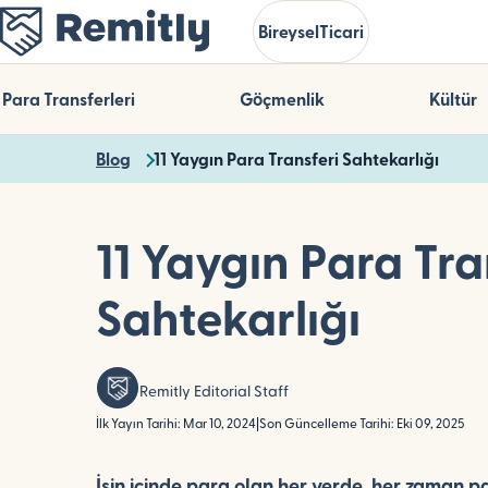
Skip
Bireysel
Ticari
to
main
content
Para Transferleri
Göçmenlik
Kültür
Blog
11 Yaygın Para Transferi Sahtekarlığı
11 Yaygın Para Tra
Sahtekarlığı
Remitly Editorial Staff
İlk Yayın Tarihi: Mar 10, 2024
|
Son Güncelleme Tarihi: Eki 09, 2025
İşin içinde para olan her yerde, her zaman pa