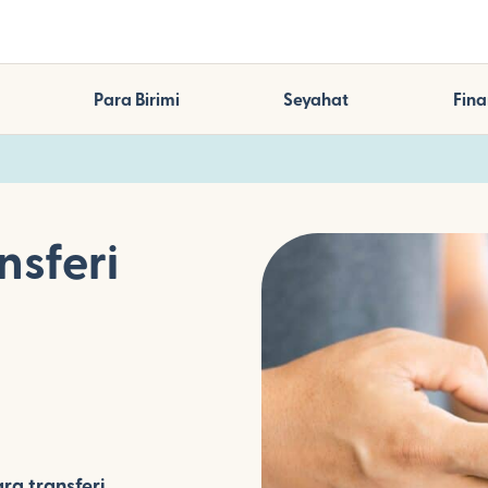
Para Birimi
Seyahat
Fina
nsferi
ra transferi