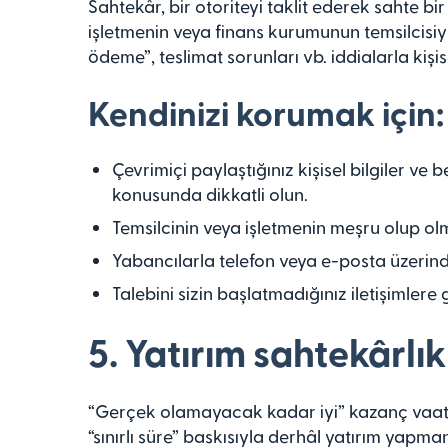
Sahtekâr, bir otoriteyi taklit ederek sahte bi
işletmenin veya finans kurumunun temsilcisiy
ödeme”, teslimat sorunları vb. iddialarla kişise
Kendinizi korumak için:
Çevrimiçi paylaştığınız kişisel bilgiler v
konusunda dikkatli olun.
Temsilcinin veya işletmenin meşru olup o
Yabancılarla telefon veya e-posta üzerind
Talebini sizin başlatmadığınız iletişimler
5. Yatırım sahtekârlık
“Gerçek olamayacak kadar iyi” kazanç vaatler
“sınırlı süre” baskısıyla derhâl yatırım yapm