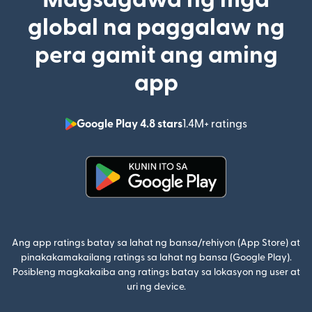
global na paggalaw ng
pera gamit ang aming
app
Google Play 4.8 stars
1.4M+ ratings
(bubukas sa
(bubukas sa bagong window)
Ang app ratings batay sa lahat ng bansa/rehiyon (App Store) at
pinakakamakailang ratings sa lahat ng bansa (Google Play).
Posibleng magkakaiba ang ratings batay sa lokasyon ng user at
uri ng device.