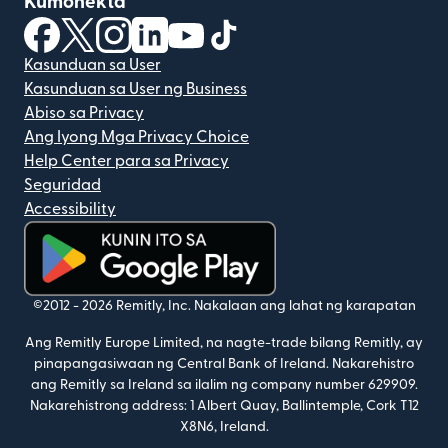
Kumonekta
(bubukas sa bagong window)
(bubukas sa bagong window)
(bubukas sa bagong window)
(bubukas sa bagong window)
(bubukas sa bagong window)
(bubukas sa bagong windo
Kasunduan sa User
Kasunduan sa User ng Business
Abiso sa Privacy
Ang Iyong Mga Privacy Choice
Help Center para sa Privacy
Seguridad
Accessibility
(bubukas sa bagong window)
©2012 -
2026
Remitly, Inc.
Nakalaan ang lahat ng karapatan
Ang Remitly Europe Limited, na nagte-trade bilang Remitly, ay
pinapangasiwaan ng Central Bank of Ireland. Nakarehistro
ang Remitly sa Ireland sa ilalim ng company number 629909.
Nakarehistrong address: 1 Albert Quay, Ballintemple, Cork T12
X8N6, Ireland.