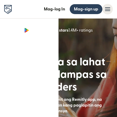
Mag-log In
Mag-sign up
Google Play 4.8 stars
1.4M+ ratings
(bubukas sa
Binuo para sa lahat
ng buhay lampas sa
borders
Mag-send ng pera gamit ang Remitly app, na
nakadisenyong tulungan kang paglapitin ang
distansya.