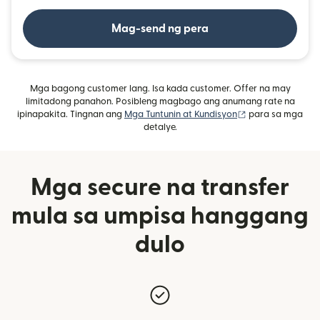
Mag-send ng pera
Mga bagong customer lang. Isa kada customer. Offer na may
limitadong panahon. Posibleng magbago ang anumang rate na
(bubukas sa bag
ipinapakita. Tingnan ang
Mga Tuntunin at Kundisyon
para sa mga
detalye.
Mga secure na transfer
mula sa umpisa hanggang
dulo