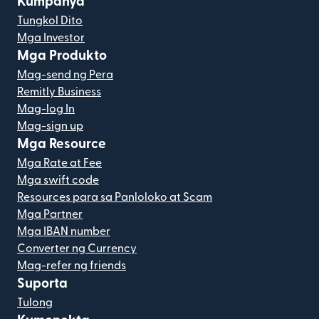
Kumpanya
Tungkol Dito
Mga Investor
Mga Produkto
Mag-send ng Pera
Remitly Business
Mag-log In
Mag-sign up
Mga Resource
Mga Rate at Fee
Mga swift code
Resources para sa Panloloko at Scam
Mga Partner
Mga IBAN number
Converter ng Currency
Mag-refer ng friends
Suporta
Tulong