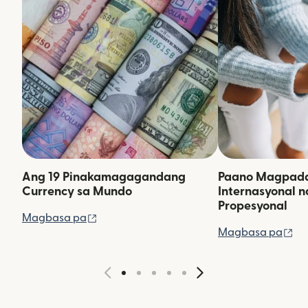
Ang 19 Pinakamagagandang
Paano Magpadal
Currency sa Mundo
Internasyonal 
Propesyonal
(bubukas sa bagong window)
Magbasa pa
(b
Magbasa pa