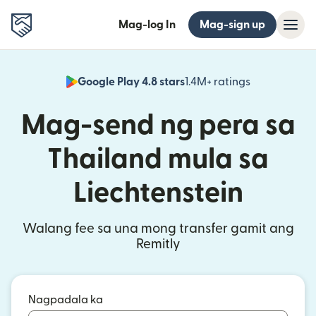
Mag-log In
Mag-sign up
Google Play 4.8 stars
1.4M+ ratings
(bubukas sa
Mag-send ng pera sa
Thailand mula sa
Liechtenstein
Walang fee sa una mong transfer gamit ang
Remitly
Nagpadala ka