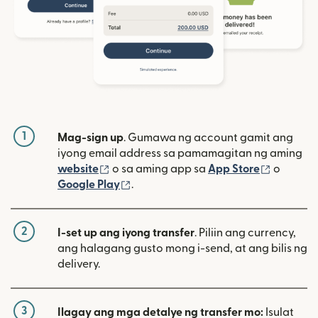
1
Mag-sign up
. Gumawa ng account gamit ang
iyong email address sa pamamagitan ng aming
(bubukas sa bagong window)
(bubuka
website
o sa aming app sa
App Store
o
(bubukas sa bagong window)
Google Play
.
2
I-set up ang iyong transfer
. Piliin ang currency,
ang halagang gusto mong i-send, at ang bilis ng
delivery.
3
Ilagay ang mga detalye ng transfer mo:
Isulat