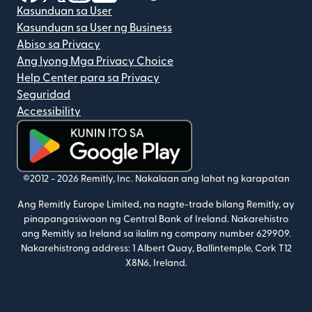
Kasunduan sa User
Kasunduan sa User ng Business
Abiso sa Privacy
Ang Iyong Mga Privacy Choice
Help Center para sa Privacy
Seguridad
Accessibility
(bubukas sa bagong window)
©2012 -
2026
Remitly, Inc.
Nakalaan ang lahat ng karapatan
Ang Remitly Europe Limited, na nagte-trade bilang Remitly, ay
pinapangasiwaan ng Central Bank of Ireland. Nakarehistro
ang Remitly sa Ireland sa ilalim ng company number 629909.
Nakarehistrong address: 1 Albert Quay, Ballintemple, Cork T12
X8N6, Ireland.