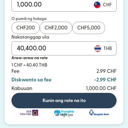
CHF
O pumili ng halaga
CHF
200
CHF
2,000
CHF
5,000
Nakatanggap sila
THB
Araw-araw na rate
1 CHF = 40.40 THB
Fee
2.99 CHF
Diskwento sa fee
-2.99 CHF
Kabuuan
1,000.00 CHF
Kunin ang rate na ito
at higit pa