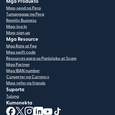
Mga Produkto
Mag-send ng Pera
Tumanggap ng Pera
Remitly Business
Mag-log In
Mag-sign up
Mga Resource
Mga Rate at Fee
Mga swift code
Resources para sa Panloloko at Scam
Mga Partner
Mga IBAN number
Converter ng Currency
Mag-refer ng friends
Suporta
Tulong
Kumonekta
(bubukas sa bagong window)
(bubukas sa bagong window)
(bubukas sa bagong window)
(bubukas sa bagong window)
(bubukas sa bagong window)
(bubukas sa bagong windo