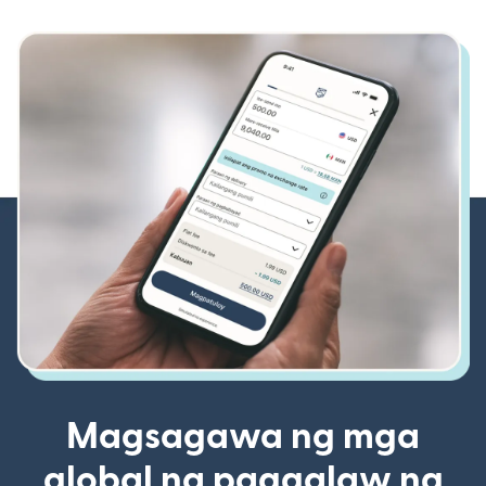
Magsagawa ng mga
global na paggalaw ng