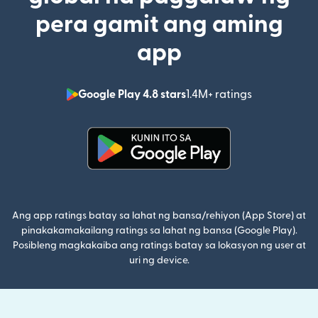
pera gamit ang aming
app
Google Play 4.8 stars
1.4M+ ratings
(bubukas sa
(bubukas sa bagong window)
Ang app ratings batay sa lahat ng bansa/rehiyon (App Store) at
pinakakamakailang ratings sa lahat ng bansa (Google Play).
Posibleng magkakaiba ang ratings batay sa lokasyon ng user at
uri ng device.