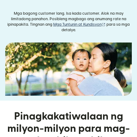
Mga bagong customer lang. Isa kada customer. Alok na may
limitadong panahon. Posibleng magbago ang anumang rate na
(bubukas sa bag
ipinapakita. Tingnan ang
Mga Tuntunin at Kundisyon
para sa mga
detalye.
Pinagkakatiwalaan ng
milyon-milyon para mag-