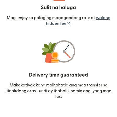
Sulit na halaga
Mag-enjoy sa palaging magagandang rate at
walang
(bubukas sa bagong wi
hidden fee
.
Delivery time guaranteed
Makakatiyak kang maihahatid ang mga transfer sa
itinakdang oras kundi ay ibabalik namin ang iyong mga
fee.