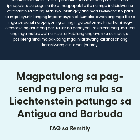
Kinokolekta mula sa Trustpilot ang mga review ng customer na
ipinapakita sa page na ito at nagpapakita ito ng mga indibidwal na
karanasan sa aming serbisyo. Ibinibigay ang mga review na ito para
sa mga layunin lang ng impormasyon at kumakatawan ang mga ito sa
mga personal na opinyon ng aming mga customer. Hindi kami nag-
eendorso ng anumang partikular na pahayag. Posibleng mag-iba-iba
ang mga indibidwal na resulta, kabilang ang ayon sa corridor, at
posibleng hindi maipakita ng mga inilarawang karanasan ang
karaniwang customer journey.
Magpatulong sa pag-
send ng pera mula sa
Liechtenstein patungo sa
Antigua and Barbuda
FAQ sa Remitly