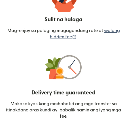
Sulit na halaga
Mag-enjoy sa palaging magagandang rate at
walang
(bubukas sa bagong wi
hidden fee
.
Delivery time guaranteed
Makakatiyak kang maihahatid ang mga transfer sa
itinakdang oras kundi ay ibabalik namin ang iyong mga
fee.