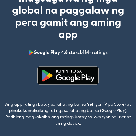
global na paggalaw ng
pera gamit ang aming
app
Google Play 4.8 stars
1.4M+ ratings
(bubukas sa
(bubukas sa bagong window)
Ang app ratings batay sa lahat ng bansa/rehiyon (App Store) at
pinakakamakailang ratings sa lahat ng bansa (Google Play).
Posibleng magkakaiba ang ratings batay sa lokasyon ng user at
uri ng device.