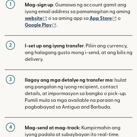
1
Mag-sign up
. Gumawa ng account gamit ang
iyong email address sa pamamagitan ng aming
(bubukas sa bagong window)
(bubuka
website
o sa aming app sa
App Store
o
(bubukas sa bagong window)
Google Play
.
2
I-set up ang iyong transfer
. Piliin ang currency,
ang halagang gusto mong i-send, at ang bilis ng
delivery.
3
Ilagay ang mga detalye ng transfer mo:
Isulat
ang pangalan ng iyong recipient, contact
details, at impormasyon sa bangko o pick-up.
Pumili mula sa mga available na paraan ng
pagbabayad sa Antigua and Barbuda.
4
Mag-send at mag-track:
Kumpirmahin ang
iyong padala at subaybayan ito real-time.