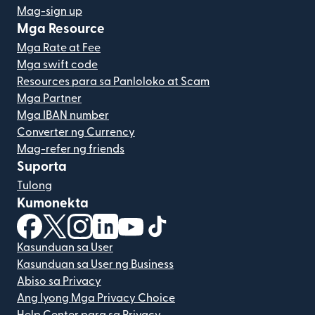
Mag-sign up
Mga Resource
Mga Rate at Fee
Mga swift code
Resources para sa Panloloko at Scam
Mga Partner
Mga IBAN number
Converter ng Currency
Mag-refer ng friends
Suporta
Tulong
Kumonekta
(bubukas sa bagong window)
(bubukas sa bagong window)
(bubukas sa bagong window)
(bubukas sa bagong window)
(bubukas sa bagong window)
(bubukas sa bagong windo
Kasunduan sa User
Kasunduan sa User ng Business
Abiso sa Privacy
Ang Iyong Mga Privacy Choice