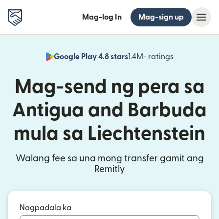
Mag-log In
Mag-sign up
Google Play 4.8 stars
1.4M+ ratings
(bubukas sa
Mag-send ng pera sa
Antigua and Barbuda
mula sa Liechtenstein
Walang fee sa una mong transfer gamit ang
Remitly
Nagpadala ka