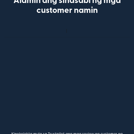
Alamin ang sinasabi ng mga
customer namin