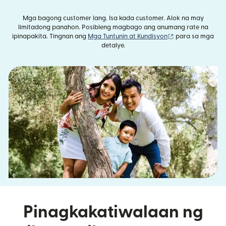
Mga bagong customer lang. Isa kada customer. Alok na may
limitadong panahon. Posibleng magbago ang anumang rate na
(bubukas sa bag
ipinapakita. Tingnan ang
Mga Tuntunin at Kundisyon
para sa mga
detalye.
Pinagkakatiwalaan ng