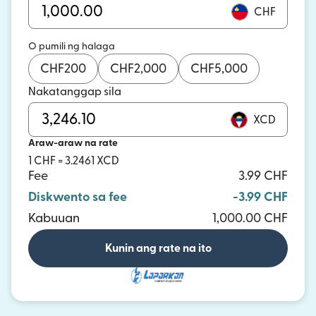
CHF
O pumili ng halaga
CHF
200
CHF
2,000
CHF
5,000
Nakatanggap sila
XCD
Araw-araw na rate
1 CHF = 3.2461 XCD
Fee
3.99 CHF
Diskwento sa fee
-3.99 CHF
Kabuuan
1,000.00 CHF
Kunin ang rate na ito