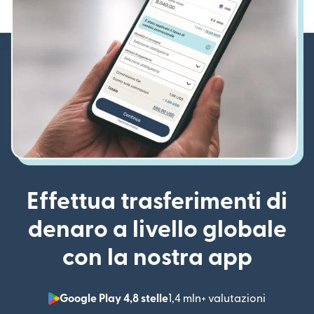
Effettua trasferimenti di
denaro a livello globale
con la nostra app
Google Play 4,8 stelle
1,4 mln+ valutazioni
(si apre i