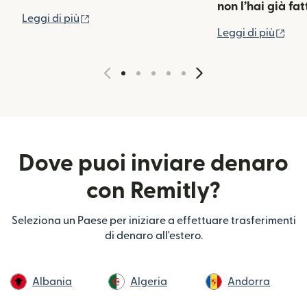
non l’hai già fat
(si apre in una nuova finestra)
Leggi di più
(si 
Leggi di più
Dove puoi inviare denaro
con Remitly?
Seleziona un Paese per iniziare a effettuare trasferimenti
di denaro all'estero.
Albania
Algeria
Andorra