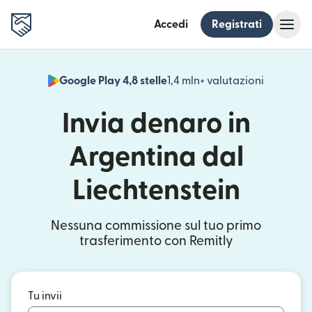
Accedi
Registrati
Google Play 4,8 stelle
1,4 mln+ valutazioni
(si apre i
Invia denaro in
Argentina dal
Liechtenstein
Nessuna commissione sul tuo primo
trasferimento con Remitly
Tu invii