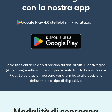
con la nostra app
Google Play 4,8 stelle
1,4 mln+ valutazioni
(si apre i
(si apre in una nuova finestra)
Le valutazioni delle app si basano sui dati di tutti i Paesi/regioni
(App Store) e sulle valutazioni più recenti di tutti i Paesi (Google
Play). Le valutazioni possono variare in base alla posizione
dell'utente e al tipo di dispositivo.
Modalità di consegna