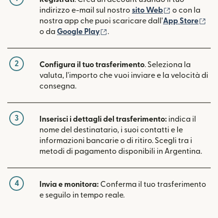
(si apre in un
indirizzo e-mail sul nostro
sito Web
o con la
(si
nostra app che puoi scaricare dall'
App Store
(si apre in una nuova finestra)
o da
Google Play
.
2
Configura il tuo trasferimento
. Seleziona la
valuta, l'importo che vuoi inviare e la velocità di
consegna.
3
Inserisci i dettagli del trasferimento:
indica il
nome del destinatario, i suoi contatti e le
informazioni bancarie o di ritiro. Scegli tra i
metodi di pagamento disponibili in Argentina.
4
Invia e monitora:
Conferma il tuo trasferimento
e seguilo in tempo reale.