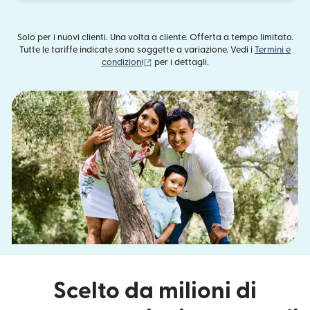
Solo per i nuovi clienti. Una volta a cliente. Offerta a tempo limitato.
Tutte le tariffe indicate sono soggette a variazione. Vedi i
Termini e
(si apre in una nuova finestra)
condizioni
per i dettagli.
Scelto da milioni di