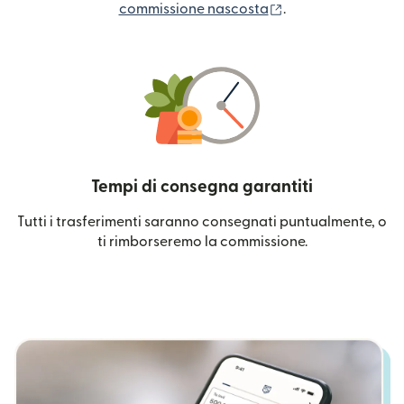
(si apre in una nuo
commissione nascosta
.
Tempi di consegna garantiti
Tutti i trasferimenti saranno consegnati puntualmente, o
ti rimborseremo la commissione.