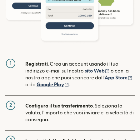
1
Registrati
. Crea un account usando il tuo
(si apre in un
indirizzo e-mail sul nostro
sito Web
o con la
(si
nostra app che puoi scaricare dall'
App Store
(si apre in una nuova finestra)
o da
Google Play
.
2
Configura il tuo trasferimento
. Seleziona la
valuta, l'importo che vuoi inviare e la velocità di
consegna.