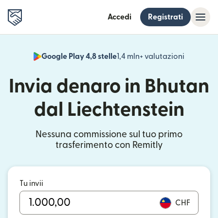
Accedi
Registrati
Google Play 4,8 stelle
1,4 mln+ valutazioni
(si apre i
Invia denaro in Bhutan
dal Liechtenstein
Nessuna commissione sul tuo primo
trasferimento con Remitly
Tu invii
CHF