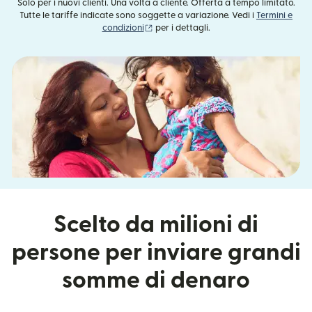
Solo per i nuovi clienti. Una volta a cliente. Offerta a tempo limitato.
Tutte le tariffe indicate sono soggette a variazione. Vedi i
Termini e
(si apre in una nuova finestra)
condizioni
per i dettagli.
Scelto da milioni di
persone per inviare grandi
somme di denaro