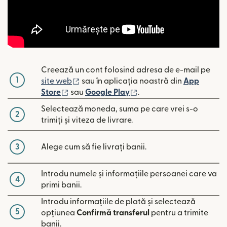
Creează un cont folosind adresa de e-mail pe
1
(se deschide într-o fereastră nouă)
site web
sau în aplicația noastră din
App
(se deschide într-o fereastră nouă)
(se deschide într-o fere
Store
sau
Google Play
.
Selectează moneda, suma pe care vrei s-o
2
trimiți și viteza de livrare.
3
Alege cum să fie livrați banii.
Introdu numele și informațiile persoanei care va
4
primi banii.
Introdu informațiile de plată și selectează
5
opțiunea
Confirmă transferul
pentru a trimite
banii.