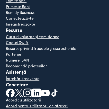
Trimite Bani
Primește Bani
Remitly Business
Conectează-te
Înregistrează-te
Resurse
Cursuri valutare și comisioane
Coduri Swift
Resurse privind fraudele și escrocheriile
Parteneri
Numere IBAN
Recomandă prietenilor
Asistență
Întrebări frecvente
Conectare
(se deschide într-o fereastră nouă)
(se deschide într-o fereastră nouă)
(se deschide într-o fereastră nouă)
(se deschide într-o fereastră nouă)
(se deschide într-o fereastră nou
(se deschide într-o fereastr
Acord cu utilizatorii
Acord pentru utilizatorii de afaceri