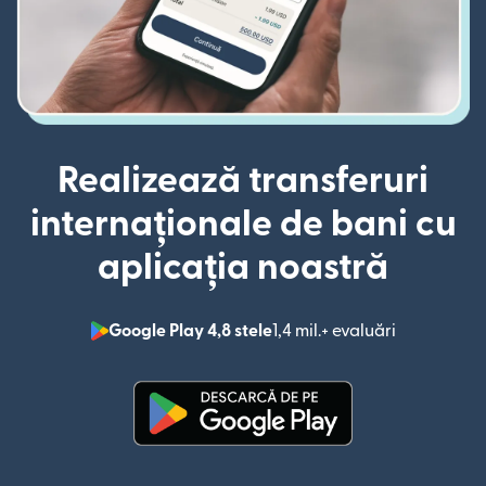
Realizează transferuri
internaționale de bani cu
aplicația noastră
Google Play 4,8 stele
1,4 mil.+ evaluări
(se deschid
(se deschide într-o fereastră n