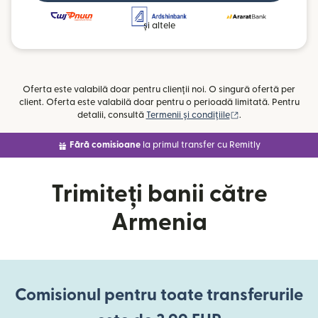
și altele
Oferta este valabilă doar pentru clienții noi. O singură ofertă per
client. Oferta este valabilă doar pentru o perioadă limitată. Pentru
(se deschide într-o
detalii, consultă
Termenii și condițiile
.
Fără comisioane
la primul transfer cu Remitly
Trimiteți banii către
Armenia
Comisionul pentru toate transferurile