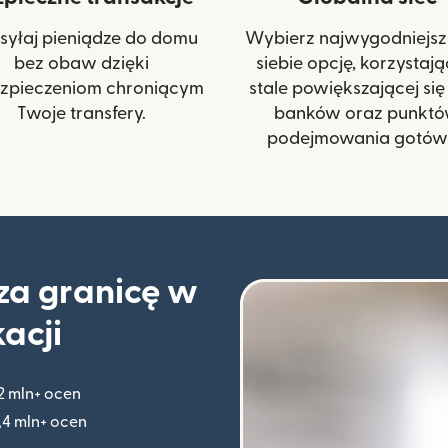
syłaj pieniądze do domu
Wybierz najwygodniejsz
bez obaw dzięki
siebie opcję, korzystają
zpieczeniom chroniącym
stale powiększającej się 
Twoje transfery.
banków oraz punkt
podejmowania gotówk
 za granicę w
kacji
2 mln+ ocen
(otwiera się w nowym oknie)
,4 mln+ ocen
(otwiera się w nowym oknie)