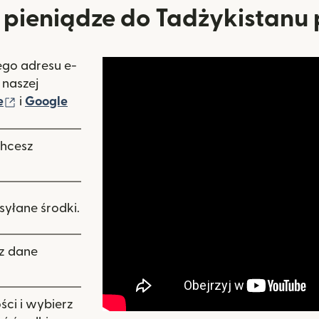
pieniądze do Tadżykistanu 
go adresu e-
era się w nowym oknie)
 naszej
(otwiera się w nowym oknie)
e
i
Google
nie)
chcesz
syłane środki.
z dane
ci i wybierz