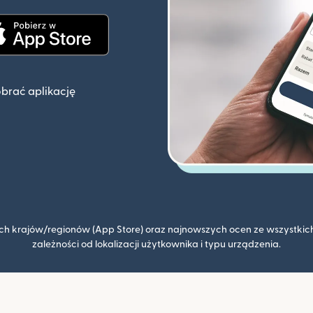
knie)
(otwiera się w nowym oknie)
obrać aplikację
kich krajów/regionów (App Store) oraz najnowszych ocen ze wszystkich
zależności od lokalizacji użytkownika i typu urządzenia.