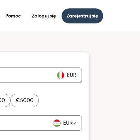
Pomoc
Zaloguj się
Zarejestruj się
EUR
00
€
5000
EUR