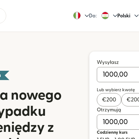
Do:
Polski
Wysyłasz
a
Lub wybierz kwotę
dla nowego
€
200
€
20
zypadku
Otrzymują
eniędzy z
Codzienny kurs