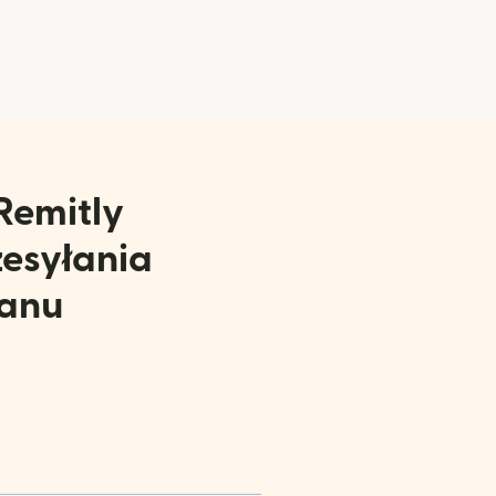
Remitly
zesyłania
tanu