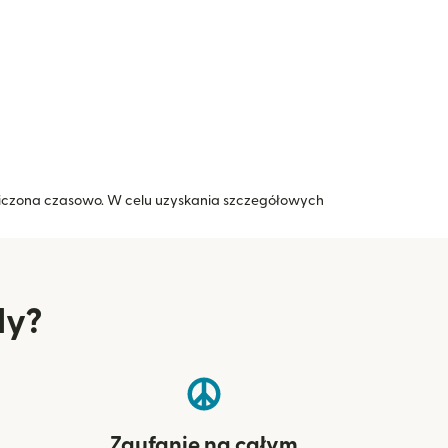
raniczona czasowo. W celu uzyskania szczegółowych
nowym oknie)
ly?
Zaufanie na całym