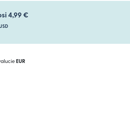
si 4,99 €
USD
walucie
EUR