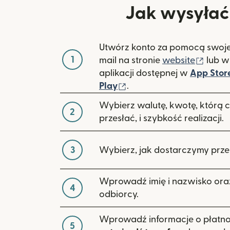
Jak wysyłać 
Utwórz konto za pomocą swoje
1
(otwi
mail na stronie
website
lub w
aplikacji dostępnej w
App Stor
(otwiera się w nowym ok
Play
.
Wybierz walutę, kwotę, którą 
2
przesłać, i szybkość realizacji.
3
Wybierz, jak dostarczymy prze
Wprowadź imię i nazwisko ora
4
odbiorcy.
Wprowadź informacje o płatnoś
5