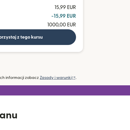
15,99 EUR
-15,99 EUR
1000,00 EUR
orzystaj z tego kursu
(otwiera się w nowym oknie)
ych informacji zobacz
Zasady i warunki
.
tanu