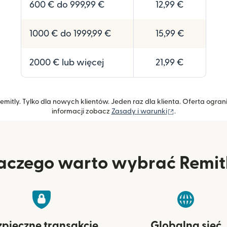
600 € do 999,99 €
12,99 €
1000 € do 1999,99 €
15,99 €
2000 € lub więcej
21,99 €
mitly. Tylko dla nowych klientów. Jeden raz dla klienta. Oferta og
(otwiera się w 
informacji zobacz
Zasady i warunki
.
aczego warto wybrać Remit
zpieczne transakcje
Globalna sieć