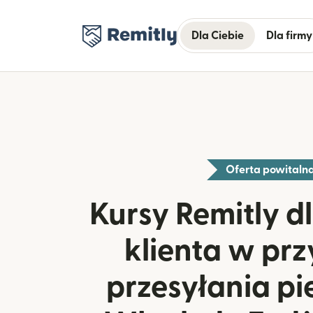
Dla Ciebie
Dla firmy
Oferta powitaln
Kursy Remitly 
klienta w pr
przesyłania pi