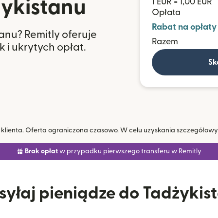
ykistanu
1 EUR = 1,00 EUR
Opłata
Rabat na opłaty
nu? Remitly oferuje
Razem
 i ukrytych opłat.
Sk
a klienta. Oferta ograniczona czasowo. W celu uzyskania szczegółow
Brak opłat
w przypadku pierwszego transferu w Remitly
yłaj pieniądze do Tadżykis