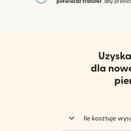
potwierdź transfer
, aby przesł
Uzyska
dla nowe
pie
Ile kosztuje wy