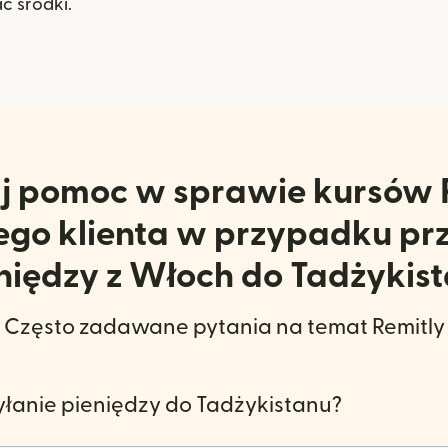
ać środki.
j pomoc w sprawie kursów 
go klienta w przypadku pr
niędzy z Włoch do Tadżykis
Często zadawane pytania na temat Remitly
syłanie pieniędzy do Tadżykistanu?