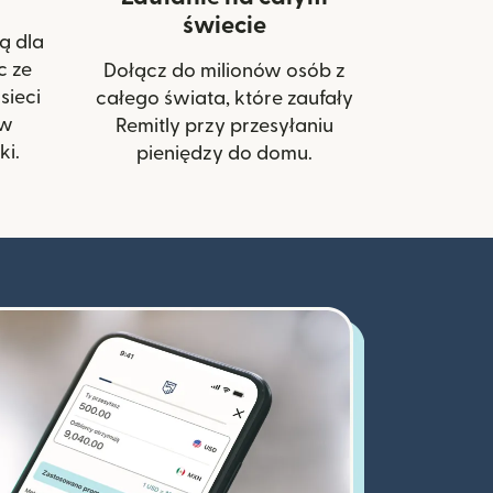
świecie
ą dla
c ze
Dołącz do milionów osób z
sieci
całego świata, które zaufały
ów
Remitly przy przesyłaniu
i.
pieniędzy do domu.