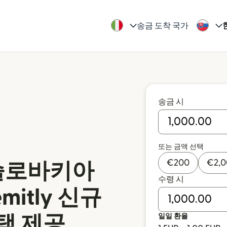
송금 도착 국가
송금 시
또는 금액 선택
€
200
€
2,
슬로바키아
수령 시
mitly 신규
일일 환율
택 제공