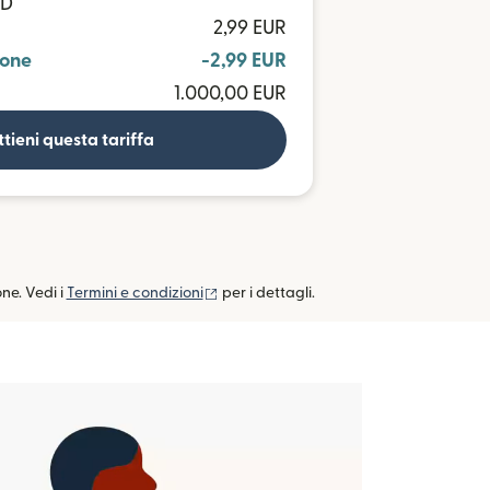
AD
2,99 EUR
ione
-2,99 EUR
1.000,00 EUR
tieni questa tariffa
(si apre in una nuova finestra)
one. Vedi i
Termini e condizioni
per i dettagli.