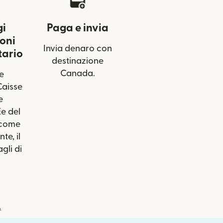
gi
Paga e invia
oni
Invia denaro con
tario
destinazione
Canada.
le
Caisse
e
e del
 come
te, il
gli di
.