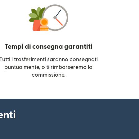
Tempi di consegna garantiti
Tutti i trasferimenti saranno consegnati
 una nuova finestra)
puntualmente, o ti rimborseremo la
commissione.
enti