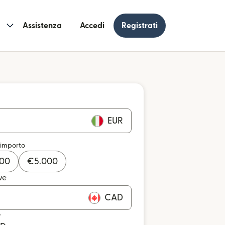
Assistenza
Accedi
Registrati
EUR
 importo
000
€
5.000
ve
CAD
o