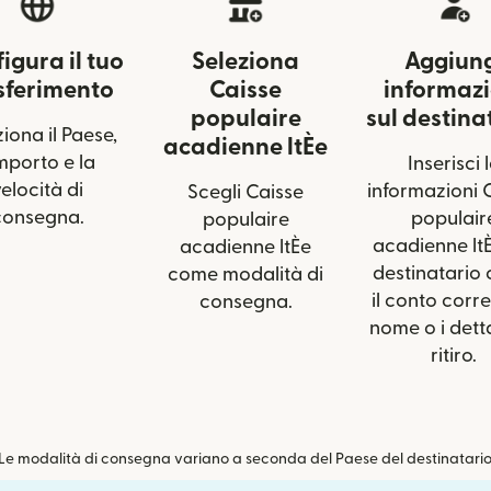
igura il tuo
Seleziona
Aggiun
sferimento
Caisse
informazi
populaire
sul destina
iona il Paese,
acadienne ltÈe
importo e la
Inserisci 
elocità di
informazioni 
Scegli Caisse
consegna.
populair
populaire
acadienne ltÈ
acadienne ltÈe
destinatario
come modalità di
il conto corren
consegna.
nome o i detta
ritiro.
Le modalità di consegna variano a seconda del Paese del destinatario