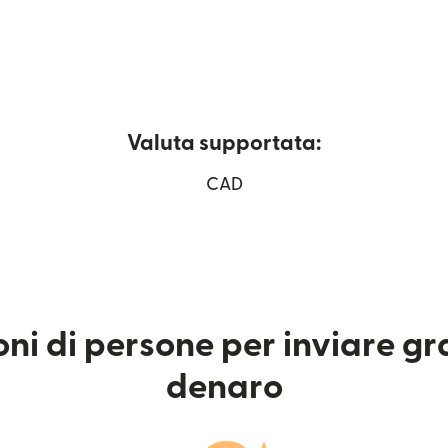
Valuta supportata:
i apre in una nuova finestra)
CAD
ioni di persone per inviare g
denaro