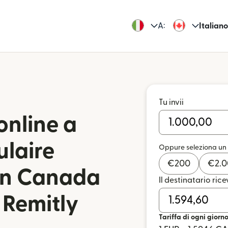
A:
Italiano
Tu invii
online a
ulaire
Oppure seleziona un
€
200
€
2.
 in Canada
Il destinatario rice
n Remitly
Tariffa di ogni giorn