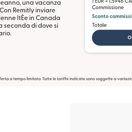
1 EUR = 1,5946 C
pleanno, una vacanza
Commissione
Con Remitly inviare
Sconto commiss
ienne ltÈe in Canada
a seconda di dove si
Totale
ario.
Ot
fferta a tempo limitato. Tutte le tariffe indicate sono soggette a variazi