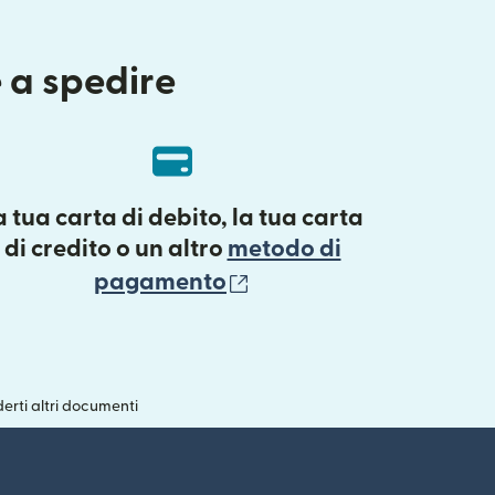
e a spedire
a tua carta di debito, la tua carta
di credito o un altro
metodo di
(si apre in una nuova f
pagamento
erti altri documenti