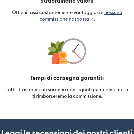
Straordinario valore
Ottieni tassi costantemente vantaggiosi e
nessuna
(si apre in una nuo
commissione nascosta
.
Tempi di consegna garantiti
Tutti i trasferimenti saranno consegnati puntualmente, o
ti rimborseremo la commissione.
Leggi le recensioni dei nostri clienti