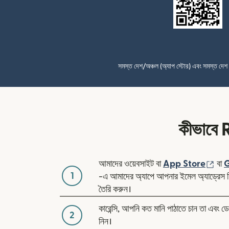
সমস্ত দেশ/অঞ্চল (অ্যাপ স্টোর) এবং সমস্ত দে
কীভাবে R
(নতু
আমাদের ওয়েবসাইট বা
App Store
বা
G
1
-এ আমাদের অ্যাপে আপনার ইমেল অ্যাড্রেস দি
তৈরি করুন।
কারেন্সি, আপনি কত মানি পাঠাতে চান তা এবং ডে
2
নিন।