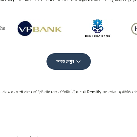
আরও দেখুন
রেড নাম এবং লোগো তাদের সংশ্লিষ্ট মালিকদের রেজিস্টার্ড ট্রেডমার্ক। Remitly-এর কোনও অ্যাফিলিয়েশন 