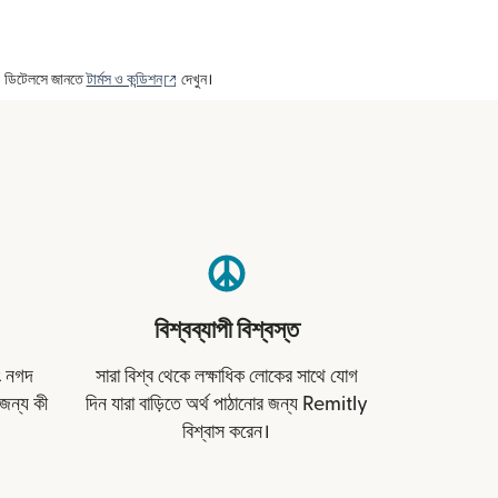
(নতুন উইন্ডোতে খুলবে)
ার। ডিটেলসে জানতে
টার্মস ও কন্ডিশন
দেখুন।
বিশ্বব্যাপী বিশ্বস্ত
বং নগদ
সারা বিশ্ব থেকে লক্ষাধিক লোকের সাথে যোগ
জন্য কী
দিন যারা বাড়িতে অর্থ পাঠানোর জন্য Remitly
বিশ্বাস করেন।