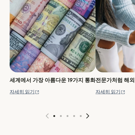
세계에서 가장 아름다운 19가지 통화
전문가처럼 해외
(새 창에서 열림)
(새
자세히 읽기
자세히 읽기