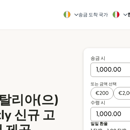
송금 도착 국가
송금 시
또는 금액 선택
€
200
€
2,
탈리아(으)
수령 시
tly 신규 고
일일 환율