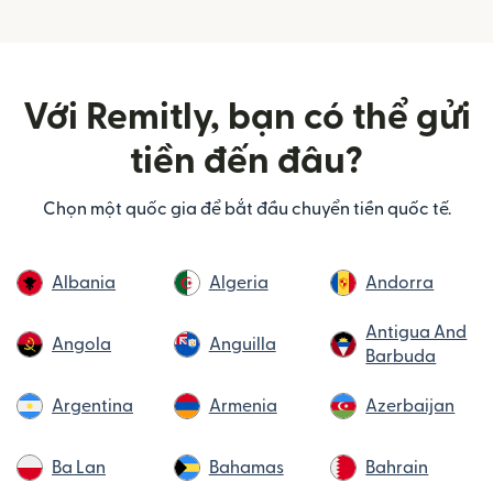
Với Remitly, bạn có thể gửi
tiền đến đâu?
Chọn một quốc gia để bắt đầu chuyển tiền quốc tế.
Albania
Algeria
Andorra
Antigua And
Angola
Anguilla
Barbuda
Argentina
Armenia
Azerbaijan
Ba Lan
Bahamas
Bahrain