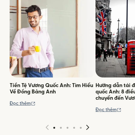
Tiền Tệ Vương Quốc Anh: Tìm Hiểu
Hướng dẫn tái đ
Về Đồng Bảng Anh
quốc Anh: 8 điều
chuyển đến Vươ
(mở trong cửa sổ mới)
Đọc thêm
(mở tr
Đọc thêm