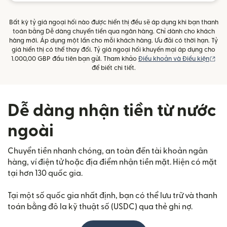
Bất kỳ tỷ giá ngoại hối nào được hiển thị đều sẽ áp dụng khi bạn thanh
toán bằng Dễ dàng chuyển tiền qua ngân hàng. Chỉ dành cho khách
hàng mới. Áp dụng một lần cho mỗi khách hàng. Ưu đãi có thời hạn. Tỷ
giá hiển thị có thể thay đổi. Tỷ giá ngoại hối khuyến mại áp dụng cho
(mở
1.000,00 GBP đầu tiên bạn gửi. Tham khảo
Điều khoản và Điều kiện
để biết chi tiết.
Dễ dàng nhận tiền từ nước
ngoài
Chuyển tiền nhanh chóng, an toàn đến tài khoản ngân
hàng, ví điện tử hoặc địa điểm nhận tiền mặt. Hiện có mặt
tại hơn 130 quốc gia.
Tại một số quốc gia nhất định, bạn có thể lưu trữ và thanh
toán bằng đô la kỹ thuật số (USDC) qua thẻ ghi nợ.