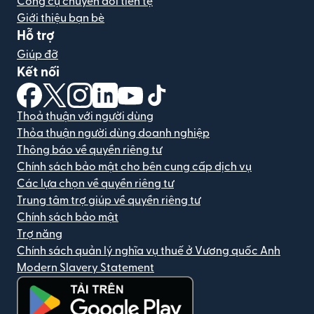
Công cụ chuyển đổi tiền tệ
Giới thiệu bạn bè
Hỗ trợ
Giúp đỡ
Kết nối
(mở trong cửa sổ mới)
(mở trong cửa sổ mới)
(mở trong cửa sổ mới)
(mở trong cửa sổ mới)
(mở trong cửa sổ mới)
(mở trong cửa sổ mới)
Thoả thuận với người dùng
Thỏa thuận người dùng doanh nghiệp
Thông báo về quyền riêng tư
Chính sách bảo mật cho bên cung cấp dịch vụ
Các lựa chọn về quyền riêng tư
Trung tâm trợ giúp về quyền riêng tư
Chính sách bảo mật
Trợ năng
Chính sách quản lý nghĩa vụ thuế ở Vương quốc Anh
Modern Slavery Statement