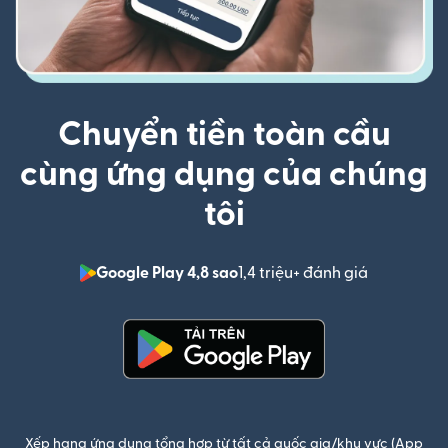
Chuyển tiền toàn cầu
cùng ứng dụng của chúng
tôi
Google Play 4,8 sao
1,4 triệu+ đánh giá
(mở trong 
(mở trong cửa sổ mới)
Xếp hạng ứng dụng tổng hợp từ tất cả quốc gia/khu vực (App