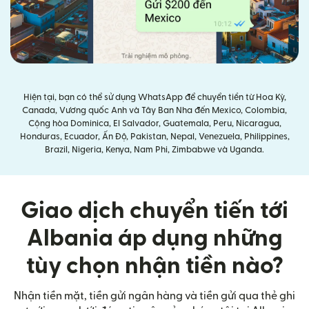
Hiện tại, bạn có thể sử dụng WhatsApp để chuyển tiền từ Hoa Kỳ,
Canada, Vương quốc Anh và Tây Ban Nha đến Mexico, Colombia,
Cộng hòa Dominica, El Salvador, Guatemala, Peru, Nicaragua,
Honduras, Ecuador, Ấn Độ, Pakistan, Nepal, Venezuela, Philippines,
Brazil, Nigeria, Kenya, Nam Phi, Zimbabwe và Uganda.
Giao dịch chuyển tiến tới
Albania áp dụng những
tùy chọn nhận tiền nào?
Nhận tiền mặt, tiền gửi ngân hàng và tiền gửi qua thẻ ghi