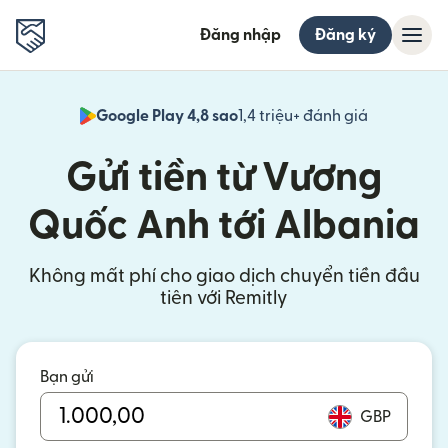
Đăng nhập
Đăng ký
Google Play 4,8 sao
1,4 triệu+ đánh giá
(mở trong 
Gửi tiền từ Vương
Quốc Anh tới Albania
Không mất phí cho giao dịch chuyển tiền đầu
tiên với Remitly
Bạn gửi
GBP