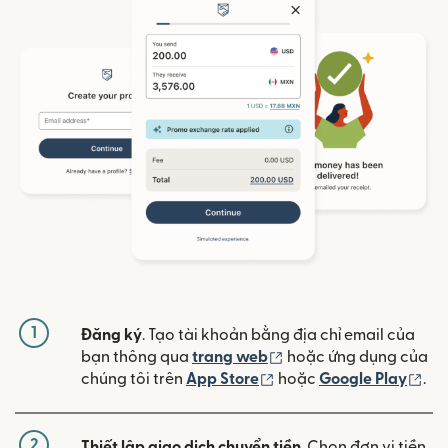
1
Đăng ký
. Tạo tài khoản bằng địa chỉ email của
(mở trong cửa sổ mới)
bạn thông qua
trang web
hoặc ứng dụng của
(mở trong cửa sổ mới)
(mở
chúng tôi trên
App Store
hoặc
Google Play
.
2
Thiết lập giao dịch chuyển tiền
. Chọn đơn vị tiền