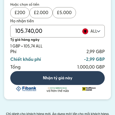
Hoặc chọn số tiền
£
200
£
2.000
£
5.000
Họ nhận tiền
ALL
Tỷ giá hàng ngày
1 GBP = 105,74 ALL
Phí
2,99 GBP
Chiết khấu phí
-2,99 GBP
Tổng
1.000,00 GBP
Nhận tỷ giá này
và hơn thế nữa
Chỉ dành cho khách hàng mới. Áp dụng một lần cho mỗi khách hàng.