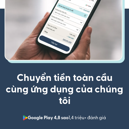
Chuyển tiền toàn cầu
cùng ứng dụng của chúng
tôi
Google Play 4,8 sao
1,4 triệu+ đánh giá
(mở trong 