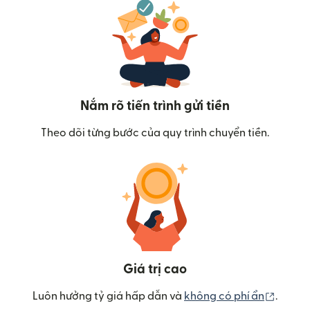
Nắm rõ tiến trình gửi tiền
Theo dõi từng bước của quy trình chuyển tiền.
Giá trị cao
(mở tr
Luôn hưởng tỷ giá hấp dẫn và
không có phí ẩn
.