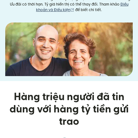
Ưu đãi có thời hạn. Tỷ giá hiển thị có thể thay đổi. Tham khảo
Điều
(mở trong cửa sổ mới)
khoản và Điều kiện
để biết chi tiết.
Hàng triệu người đã tin
dùng với hàng tỷ tiền gửi
trao