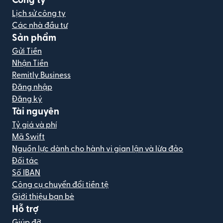
Công ty
Lịch sử công ty
Các nhà đầu tư
Sản phẩm
Gửi Tiền
Nhận Tiền
Remitly Business
Đăng nhập
Đăng ký
Tài nguyên
Tỷ giá và phí
Mã Swift
Nguồn lực dành cho hành vi gian lận và lừa đảo
Đối tác
Số IBAN
Công cụ chuyển đổi tiền tệ
Giới thiệu bạn bè
Hỗ trợ
Giúp đỡ