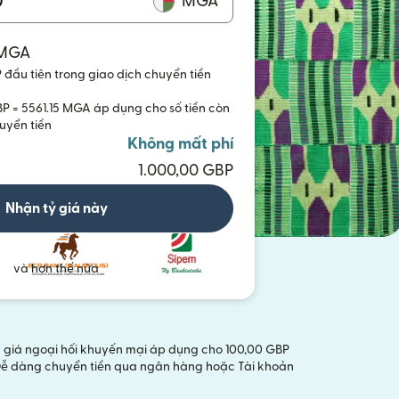
MGA
 MGA
đầu tiên trong giao dịch chuyển tiền
BP = 5561.15 MGA áp dụng cho số tiền còn
huyển tiền
Không mất phí
1.000,00 GBP
Nhận tỷ giá này
và hơn thế nữa
Tỷ giá ngoại hối khuyến mại áp dụng cho 100,00 GBP
ng Dễ dàng chuyển tiền qua ngân hàng hoặc Tài khoản
mới)