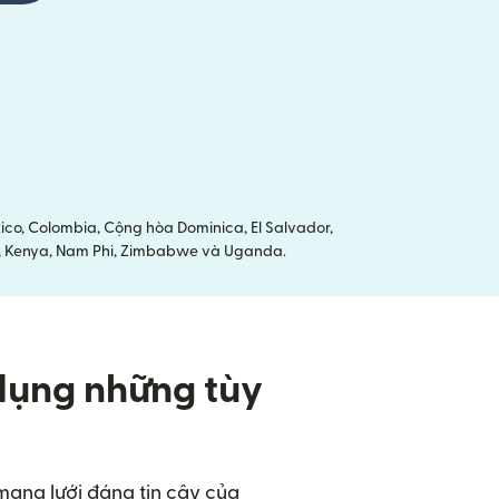
co, Colombia, Cộng hòa Dominica, El Salvador,
ria, Kenya, Nam Phi, Zimbabwe và Uganda.
dụng những tùy
 mạng lưới đáng tin cậy của