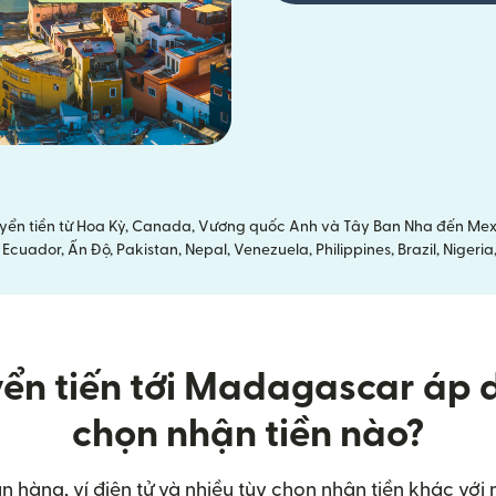
yển tiền từ Hoa Kỳ, Canada, Vương quốc Anh và Tây Ban Nha đến Mexi
cuador, Ấn Độ, Pakistan, Nepal, Venezuela, Philippines, Brazil, Nige
yển tiến tới Madagascar áp 
chọn nhận tiền nào?
ân hàng, ví điện tử và nhiều tùy chọn nhận tiền khác với