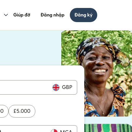
Giúp đỡ
Đăng nhập
Đăng ký
cửa sổ mới)
ửa sổ mới)
GBP
00
£
5.000