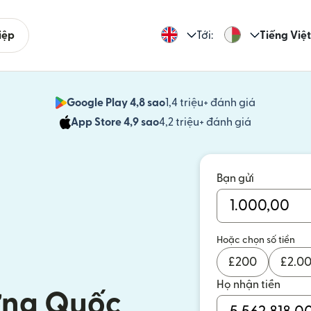
iệp
Tới:
Tiếng Việt
Google Play 4,8 sao
1,4 triệu+ đánh giá
(mở trong 
App Store 4,9 sao
4,2 triệu+ đánh giá
(mở trong c
Bạn gửi
Hoặc chọn số tiền
£
200
£
2.0
Họ nhận tiền
ương Quốc