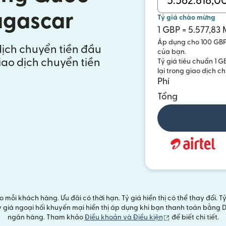
agascar
Tỷ giá chào mừng
1 GBP = 5.577,83
Áp dụng cho 100 GBP 
dịch chuyển tiền đầu
của bạn.
iao dịch chuyển tiền
Tỷ giá tiêu chuẩn 1 G
lại trong giao dịch c
Phí
Tổng
mỗi khách hàng. Ưu đãi có thời hạn. Tỷ giá hiển thị có thể thay đổi. 
 tỷ giá ngoại hối khuyến mại hiển thị áp dụng khi bạn thanh toán bằ
(mở trong cửa sổ 
ngân hàng. Tham khảo
Điều khoản và Điều kiện
để biết chi tiết.