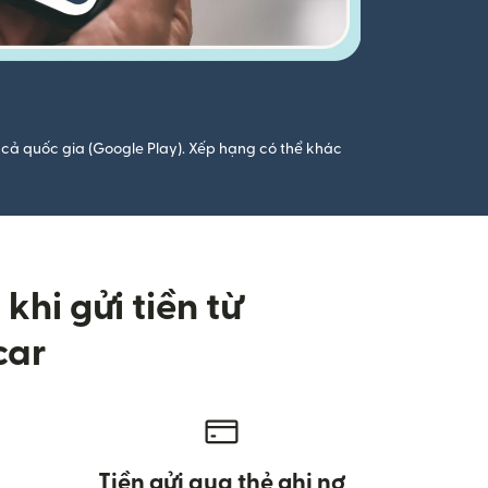
cả quốc gia (Google Play). Xếp hạng có thể khác
hi gửi tiền từ
car
Tiền gửi qua thẻ ghi nợ