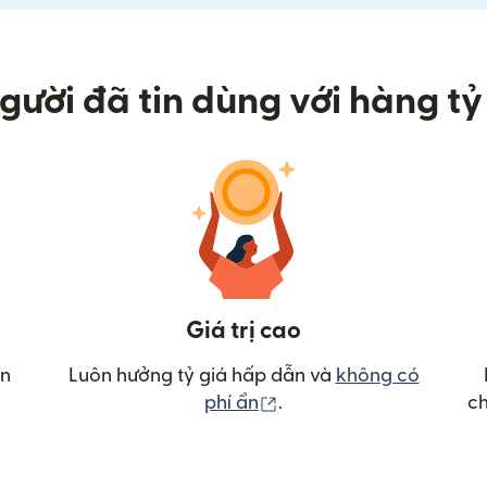
gười đã tin dùng với hàng tỷ 
Giá trị cao
ển
Luôn hưởng tỷ giá hấp dẫn và
không có
(mở trong cửa sổ mới)
phí ẩn
.
ch