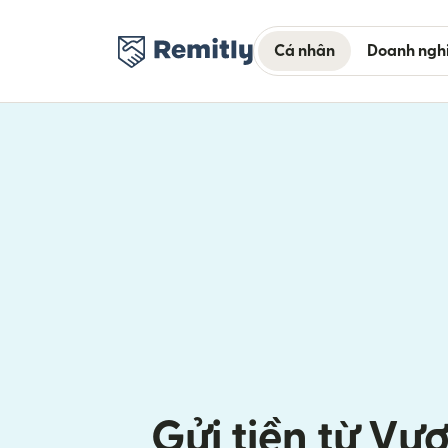
Cá nhân
Doanh ngh
Gửi tiền từ V