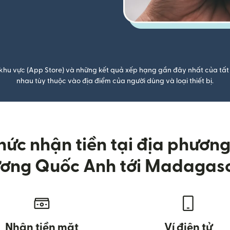
khu vực (App Store) và những kết quả xếp hạng gần đây nhất của tất 
nhau tùy thuộc vào địa điểm của người dùng và loại thiết bị.
ức nhận tiền tại địa phương k
ơng Quốc Anh tới Madagas
Nhận tiền mặt
Ví điện tử