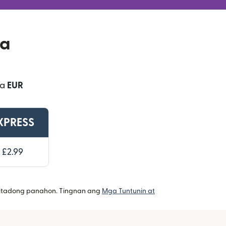
ia
sa
EUR
XPRESS
£2.99
imitadong panahon. Tingnan ang
Mga Tuntunin at