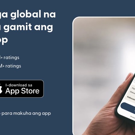
 global na
 gamit ang
pp
+ ratings
(bubukas sa bagong window)
M+ ratings
(bubukas sa bagong window)
indow)
(bubukas sa bagong window)
o para makuha ang app