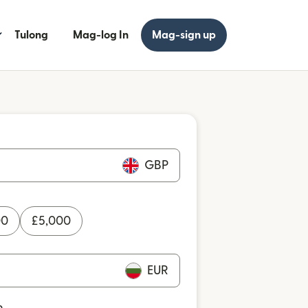
Tulong
Mag-log In
Mag-sign up
GBP
00
£
5,000
EUR