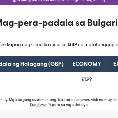
Walang fee
sa una mong transfer gamit ang Remitly
ag-pera-padala sa Bulgar
fee kapag nag-send ka mula sa
GBP
na matatanggap 
ala ng Halagang (GBP)
ECONOMY
E
£1.99
mitly. Mga bagong customer lang. Isa kada customer. Alok na may l
(bubukas sa bagong window)
Kundisyon
para sa mga detalye.