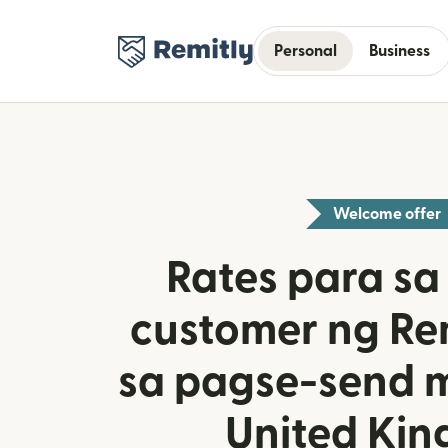
Personal
Business
Welcome offer
Rates para s
customer ng Re
sa pagse-send m
United Ki