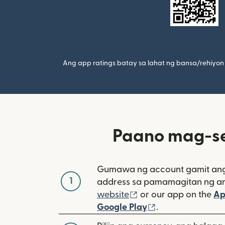
Ang app ratings batay sa lahat ng bansa/rehiyon 
Paano mag-sen
Gumawa ng account gamit ang
1
address sa pamamagitan ng a
(bubukas sa bagong
website
or our app on the
Ap
(bubukas sa ba
Google Play
.