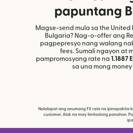
papuntang B
Magse-send mula sa the Unite
Bulgaria? Nag-o-offer ang Re
pagpepresyo nang walang nak
fees. Sumali ngayon at
pampromosyong rate na
1.1887
sa una mong money t
Nalalapat ang anumang FX rate na ipinapakita 
customer. Alok na may limitadong panahon. P
ip