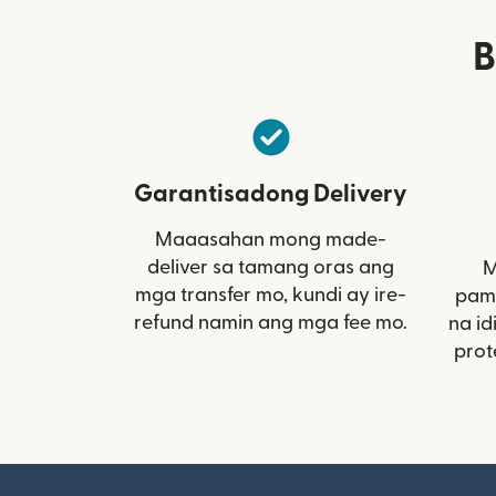
B
Garantisadong Delivery
Maaasahan mong made-
deliver sa tamang oras ang
M
mga transfer mo, kundi ay ire-
pami
refund namin ang mga fee mo.
na id
prot