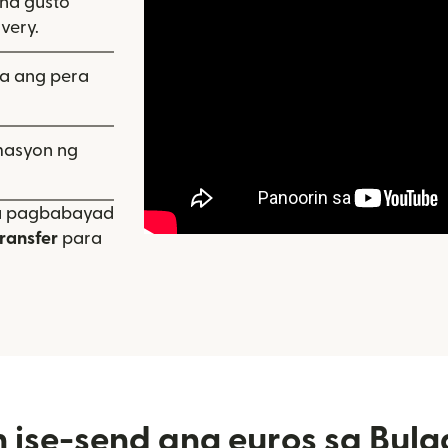
 na gusto
ivery.
a ang pera
masyon ng
sa pagbabayad
ransfer
para
 ise-send ang euros sa Bulg