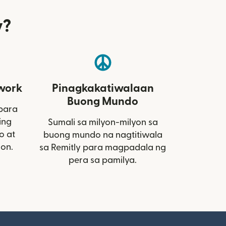
y?
work
Pinagkakatiwalaan
Buong Mundo
 para
ing
Sumali sa milyon-milyon sa
o at
buong mundo na nagtitiwala
ion.
sa Remitly para magpadala ng
pera sa pamilya.