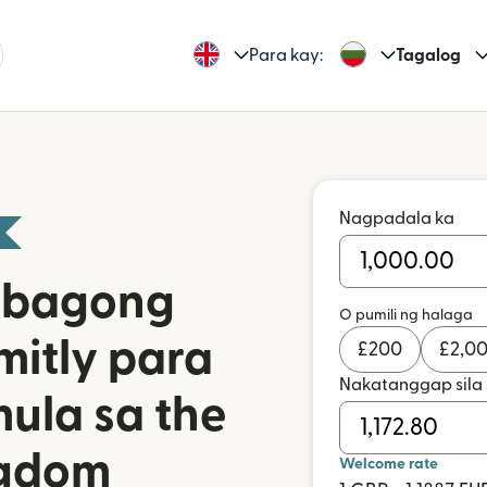
Para kay:
Tagalog
Nagpadala ka
a bagong
O pumili ng halaga
mitly para
£
200
£
2,0
Nakatanggap sila
ula sa the
ngdom
Welcome rate