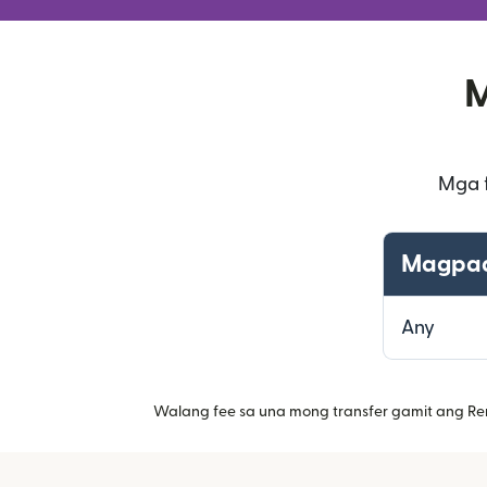
M
Mga 
Magpad
Any
Walang fee sa una mong transfer gamit ang Re