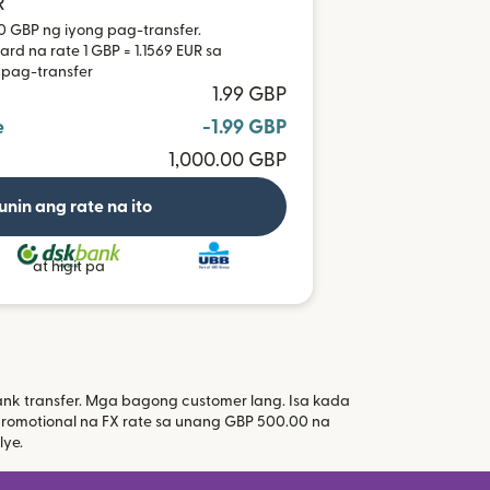
R
0 GBP ng iyong pag-transfer.
rd na rate 1 GBP = 1.1569 EUR sa
 pag-transfer
1.99 GBP
e
-1.99 GBP
1,000.00 GBP
unin ang rate na ito
at higit pa
k transfer. Mga bagong customer lang. Isa kada
romotional na FX rate sa unang GBP 500.00 na
ng window)
ye.