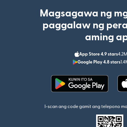
Magsagawa ng mga
paggalaw ng pera
aming a
App Store 4.9 stars
4.2M
Google Play 4.8 stars
1.4
(bubukas sa bagong w
I-scan ang code gamit ang telepono m