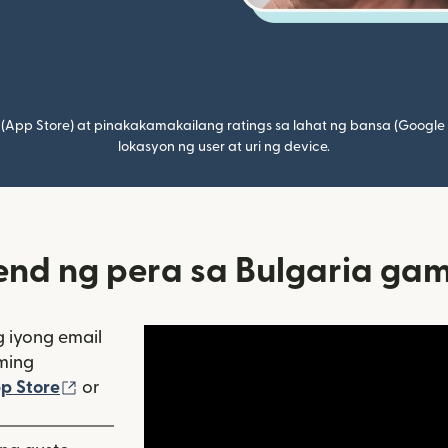
(App Store) at pinakakamakailang ratings sa lahat ng bansa (Google
lokasyon ng user at uri ng device.
d ng pera sa Bulgaria gami
 iyong email
ming
 window)
(bubukas sa bagong window)
p Store
or
gong window)