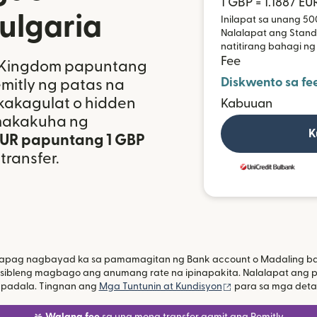
1 GBP = 1.1887 EU
ulgaria
Inilapat sa unang 50
Nalalapat ang Standa
natitirang bahagi ng
Fee
d Kingdom papuntang
Diskwento sa fe
mitly ng patas na
akagulat o hidden
Kabuuan
 makakuha ng
K
 EUR papuntang 1 GBP
ransfer.
kapag nagbayad ka sa pamamagitan ng Bank account o Madaling ban
osibleng magbago ang anumang rate na ipinapakita. Nalalapat ang p
(bubukas sa bago
apadala. Tingnan ang
Mga Tuntunin at Kundisyon
para sa mga detal