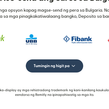
 mga opsyon kapag magse-send ng pera sa Bulgaria. 
ula sa mga pinagkakatiwalaang bangko, Deposito sa ba
Tumingin ng higit pa
ka-display ay mga rehistradong trademark ng kani-kanilang kaukula
eendorso ng Remitly na ipinapahiwatig sa mga ito.