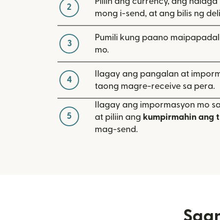
Piliin ang currency, ang halaga
2
mong i-send, at ang bilis ng del
Pumili kung paano maipapadal
3
mo.
Ilagay ang pangalan at impor
4
taong magre-receive sa pera.
Ilagay ang impormasyon mo 
5
at piliin ang
kumpirmahin ang t
mag-send.
Saan