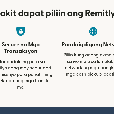
akit dapat piliin ang Remitl
Secure na Mga
Pandaigdigang Net
Transaksyon
Piliin kung anong akma
sa iyo mula sa lumalak
agpadala ng pera sa
network ng mga bangk
lya nang may seguridad
mga cash pickup locat
inisenyo para panatilihing
ektado ang mga transfer
mo.