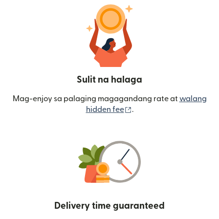
Sulit na halaga
Mag-enjoy sa palaging magagandang rate at
walang
(bubukas sa bagong wi
hidden fee
.
Delivery time guaranteed