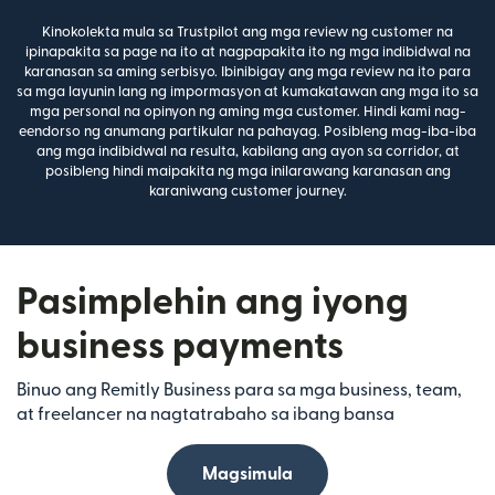
Kinokolekta mula sa Trustpilot ang mga review ng customer na
ipinapakita sa page na ito at nagpapakita ito ng mga indibidwal na
karanasan sa aming serbisyo. Ibinibigay ang mga review na ito para
sa mga layunin lang ng impormasyon at kumakatawan ang mga ito sa
mga personal na opinyon ng aming mga customer. Hindi kami nag-
eendorso ng anumang partikular na pahayag. Posibleng mag-iba-iba
ang mga indibidwal na resulta, kabilang ang ayon sa corridor, at
posibleng hindi maipakita ng mga inilarawang karanasan ang
karaniwang customer journey.
Pasimplehin ang iyong
business payments
Binuo ang Remitly Business para sa mga business, team,
at freelancer na nagtatrabaho sa ibang bansa
Magsimula