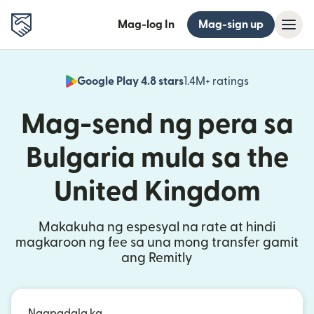
Mag-log In
Mag-sign up
Google Play 4.8 stars
1.4M+ ratings
(bubukas sa
Mag-send ng pera sa
Bulgaria mula sa the
United Kingdom
Makakuha ng espesyal na rate at hindi
magkaroon ng fee sa una mong transfer gamit
ang Remitly
Nagpadala ka