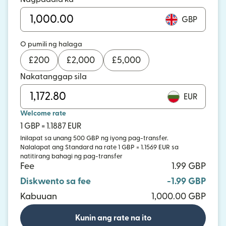
GBP
O pumili ng halaga
£
200
£
2,000
£
5,000
Nakatanggap sila
EUR
Welcome rate
1 GBP = 1.1887 EUR
Inilapat sa unang 500 GBP ng iyong pag-transfer.
Nalalapat ang Standard na rate 1 GBP = 1.1569 EUR sa
natitirang bahagi ng pag-transfer
Fee
1.99 GBP
Diskwento sa fee
-1.99 GBP
Kabuuan
1,000.00 GBP
Kunin ang rate na ito