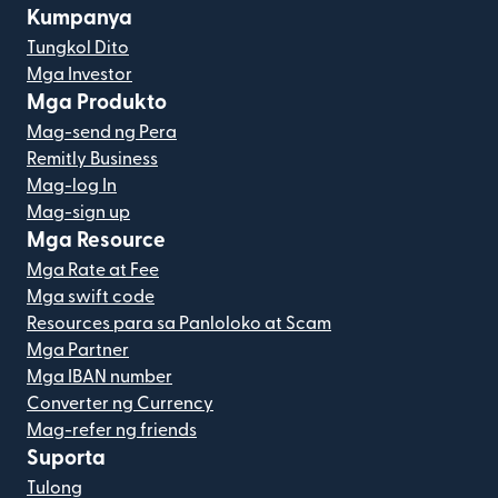
Kumpanya
Tungkol Dito
Mga Investor
Mga Produkto
Mag-send ng Pera
Remitly Business
Mag-log In
Mag-sign up
Mga Resource
Mga Rate at Fee
Mga swift code
Resources para sa Panloloko at Scam
Mga Partner
Mga IBAN number
Converter ng Currency
Mag-refer ng friends
Suporta
Tulong