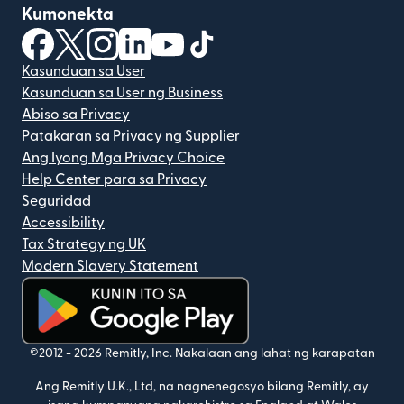
Kumonekta
(bubukas sa bagong window)
(bubukas sa bagong window)
(bubukas sa bagong window)
(bubukas sa bagong window)
(bubukas sa bagong window)
(bubukas sa bagong windo
Kasunduan sa User
Kasunduan sa User ng Business
Abiso sa Privacy
Patakaran sa Privacy ng Supplier
Ang Iyong Mga Privacy Choice
Help Center para sa Privacy
Seguridad
Accessibility
Tax Strategy ng UK
Modern Slavery Statement
(bubukas sa bagong window)
©2012 -
2026
Remitly, Inc.
Nakalaan ang lahat ng karapatan
Ang Remitly U.K., Ltd, na nagnenegosyo bilang Remitly, ay