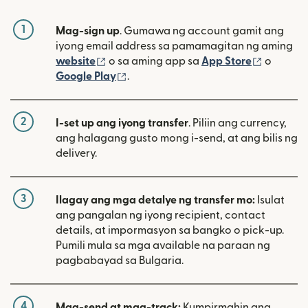
1
Mag-sign up
. Gumawa ng account gamit ang
iyong email address sa pamamagitan ng aming
(bubukas sa bagong window)
(bubuka
website
o sa aming app sa
App Store
o
(bubukas sa bagong window)
Google Play
.
2
I-set up ang iyong transfer
. Piliin ang currency,
ang halagang gusto mong i-send, at ang bilis ng
delivery.
3
Ilagay ang mga detalye ng transfer mo:
Isulat
ang pangalan ng iyong recipient, contact
details, at impormasyon sa bangko o pick-up.
Pumili mula sa mga available na paraan ng
pagbabayad sa Bulgaria.
4
Mag-send at mag-track:
Kumpirmahin ang