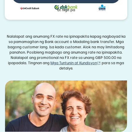
at higit pa
Nalalapat ang anumang FX rate na ipinapakita kapag nagbayad ka
sa pamamagitan ng Bank account o Madaling bank transfer. Mga
bagong customer lang. Isa kada customer. Alok na may limitadong
panahon. Posibleng magbago ang anumang rate na ipinapakita.
Nalalapat ang promotional na FX rate sa unang GBP 500.00 na
(bubukas sa bag
ipapadala. Tingnan ang
Mga Tuntunin at Kundisyon
para sa mga
detalye.