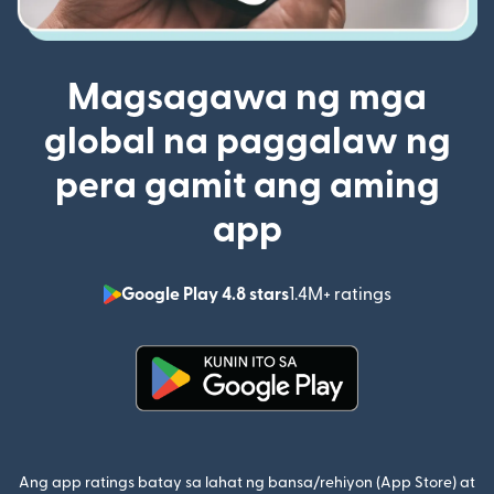
Magsagawa ng mga
global na paggalaw ng
pera gamit ang aming
app
Google Play 4.8 stars
1.4M+ ratings
(bubukas sa
(bubukas sa bagong window)
Ang app ratings batay sa lahat ng bansa/rehiyon (App Store) at