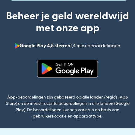
Beheer je geld wereldwijd
met onze app
Google Play 4,8 sterren
1,4 mln+ beoordelingen
(wordt
(wordt geopend in een nieuw v
App-beoordelingen zijn gebaseerd op alle landen/regio's (App
Store) en de meest recente beoordelingen in alle landen (Google
Play). De beoordelingen kunnen variëren op basis van
gebruikerslocatie en apparaattype.