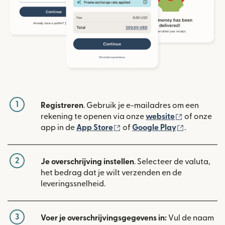
1
Registreren
. Gebruik je e-mailadres om een
(wordt geop
rekening te openen via onze
website
of onze
(wordt geopend in een nieuw
(wordt geo
app in de
App Store
of
Google Play
.
2
Je overschrijving instellen
. Selecteer de valuta,
het bedrag dat je wilt verzenden en de
leveringssnelheid.
3
Voer je overschrijvingsgegevens in:
Vul de naam