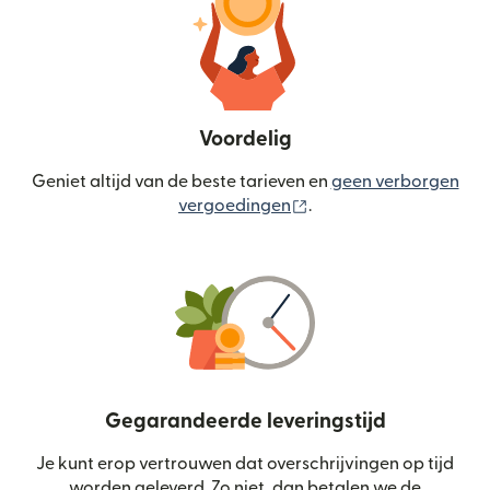
Voordelig
Geniet altijd van de beste tarieven en
geen verborgen
(wordt geopend in een
vergoedingen
.
Gegarandeerde leveringstijd
Je kunt erop vertrouwen dat overschrijvingen op tijd
worden geleverd. Zo niet, dan betalen we de