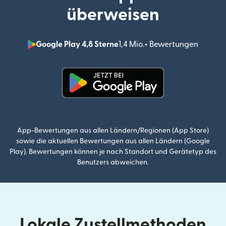
überweisen
Google Play 4,8 Sterne
1,4 Mio.+ Bewertungen
(wird i
(wird in einem neuen Fenster g
App-Bewertungen aus allen Ländern/Regionen (App Store)
sowie die aktuellen Bewertungen aus allen Ländern (Google
Play). Bewertungen können je nach Standort und Gerätetyp des
Benutzers abweichen.
Lokale Zustellmethoden