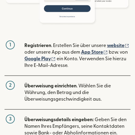
1
(w
Registrieren
. Erstellen Sie über unsere
website
(wird in ein
oder unsere App aus dem
App Store
bzw. von
(wird in einem neuen Fenster geöffn
Google Play
ein Konto. Verwenden Sie hierzu
Ihre E-Mail-Adresse.
2
Überweisung einrichten
. Wählen Sie die
Währung, den Betrag und die
Überweisungsgeschwindigkeit aus.
3
Überweisungsdetails eingeben:
Geben Sie den
Namen Ihres Empfängers, seine Kontaktdaten
sowie Bank- oder Abholinformationen ein.