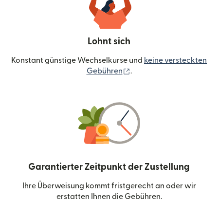
Lohnt sich
Konstant günstige Wechselkurse und
keine versteckten
(wird in einem neuen Fen
Gebühren
.
Garantierter Zeitpunkt der Zustellung
Ihre Überweisung kommt fristgerecht an oder wir
erstatten Ihnen die Gebühren.