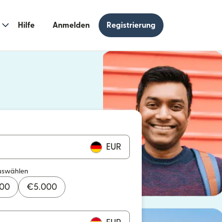
Hilfe
Anmelden
Registrierung
n einem neuen Fenster geöffnet)
 einem neuen Fenster geöffnet)
EUR
uswählen
000
€
5.000