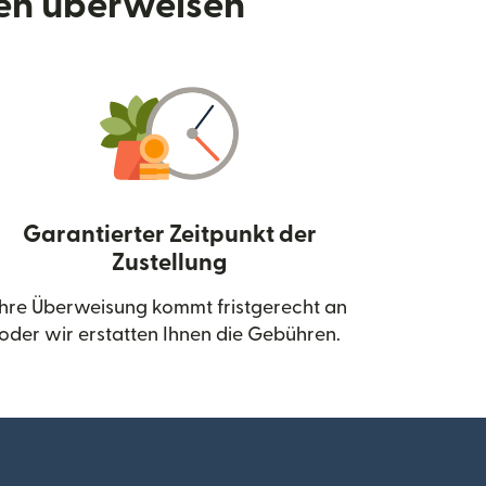
den überweisen
Garantierter Zeitpunkt der
Zustellung
neuen Fenster geöffnet)
Ihre Überweisung kommt fristgerecht an
oder wir erstatten Ihnen die Gebühren.