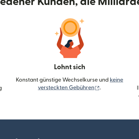
riedener Kunden, die Milliar
Lohnt sich
Konstant günstige Wechselkurse und
keine
(wird in einem 
versteckten Gebühren
.
g