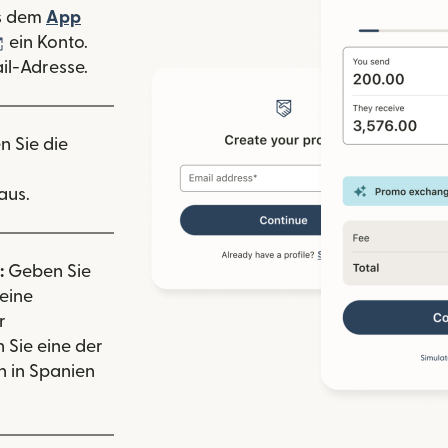
 Fenster geöffnet)
s dem
App
nster geöffnet)
(wird in einem neuen Fenster geöffnet)
ein Konto.
il-Adresse.
n Sie die
aus.
:
Geben Sie
eine
r
 Sie eine der
 in Spanien