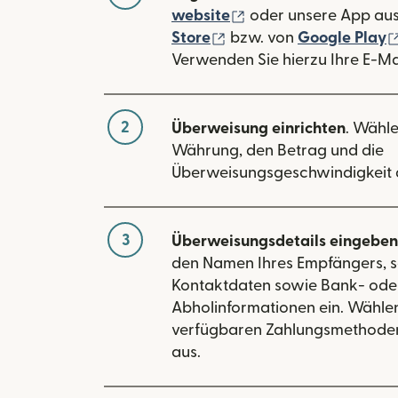
(wird in einem neuen
website
oder unsere App au
(wird in einem neuen Fe
Store
bzw. von
Google Play
Verwenden Sie hierzu Ihre E-Ma
2
Überweisung einrichten
. Wähle
Währung, den Betrag und die
Überweisungsgeschwindigkeit 
3
Überweisungsdetails eingeben
den Namen Ihres Empfängers, s
Kontaktdaten sowie Bank- ode
Abholinformationen ein. Wählen
verfügbaren Zahlungsmethoden
aus.