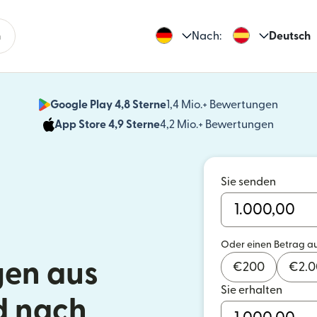
n
Nach:
Deutsch
Google Play 4,8 Sterne
1,4 Mio.+ Bewertungen
(wird i
App Store 4,9 Sterne
4,2 Mio.+ Bewertungen
(wird in
Sie senden
Oder einen Betrag a
en aus
€
200
€
2.
Sie erhalten
d nach