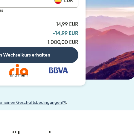
EUR
rs
14,99 EUR
-14,99 EUR
1.000,00 EUR
n Wechselkurs erhalten
und mehr
(wird in einem neuen Fenster geöffn
gemeinen Geschäftsbedingungen
.