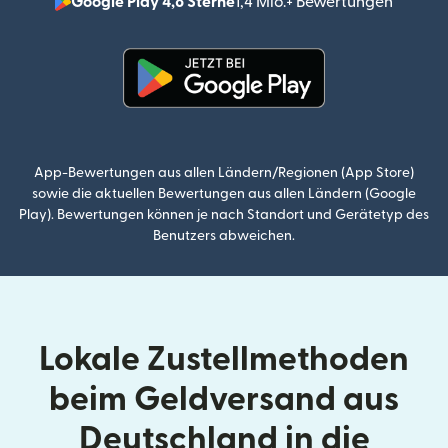
Google Play 4,8 Sterne
1,4 Mio.+ Bewertungen
(wird i
(wird in einem neuen Fenster g
App-Bewertungen aus allen Ländern/Regionen (App Store)
sowie die aktuellen Bewertungen aus allen Ländern (Google
Play). Bewertungen können je nach Standort und Gerätetyp des
Benutzers abweichen.
Lokale Zustellmethoden
beim Geldversand aus
Deutschland in die