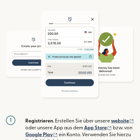
1
(w
Registrieren
. Erstellen Sie über unsere
website
(wird in ein
oder unsere App aus dem
App Store
bzw. von
(wird in einem neuen Fenster geöffn
Google Play
ein Konto. Verwenden Sie hierzu