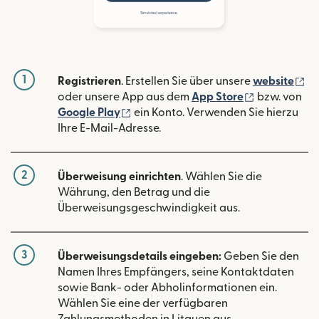
1
(w
Registrieren
. Erstellen Sie über unsere
website
(wird in ein
oder unsere App aus dem
App Store
bzw. von
(wird in einem neuen Fenster geöffn
Google Play
ein Konto. Verwenden Sie hierzu
Ihre E-Mail-Adresse.
2
Überweisung einrichten
. Wählen Sie die
Währung, den Betrag und die
Überweisungsgeschwindigkeit aus.
3
Überweisungsdetails eingeben:
Geben Sie den
Namen Ihres Empfängers, seine Kontaktdaten
sowie Bank- oder Abholinformationen ein.
Wählen Sie eine der verfügbaren
Zahlungsmethoden in Litauen aus.