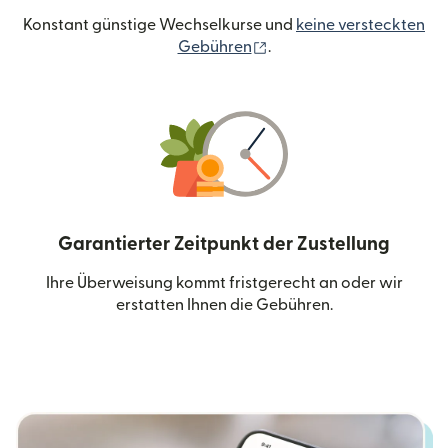
Konstant günstige Wechselkurse und
keine versteckten
(wird in einem neuen Fen
Gebühren
.
Garantierter Zeitpunkt der Zustellung
Ihre Überweisung kommt fristgerecht an oder wir
erstatten Ihnen die Gebühren.