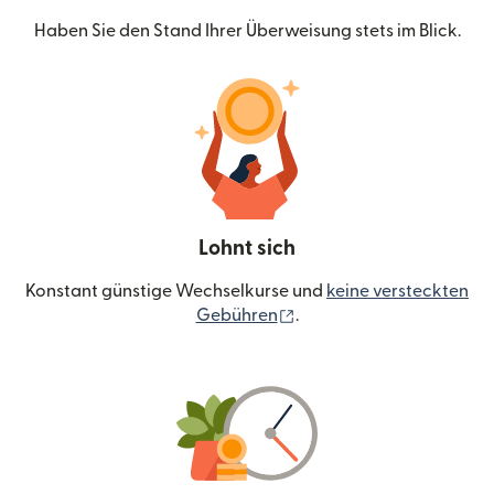
Haben Sie den Stand Ihrer Überweisung stets im Blick.
Lohnt sich
Konstant günstige Wechselkurse und
keine versteckten
(wird in einem neuen Fen
Gebühren
.