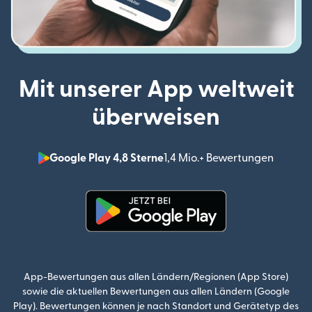
Mit unserer App weltweit
überweisen
Google Play 4,8 Sterne
1,4 Mio.+ Bewertungen
(wird i
(wird in einem neuen Fenster g
App-Bewertungen aus allen Ländern/Regionen (App Store)
sowie die aktuellen Bewertungen aus allen Ländern (Google
Play). Bewertungen können je nach Standort und Gerätetyp des