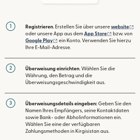
1
(w
Registrieren
. Erstellen Sie über unsere
website
(wird in ein
oder unsere App aus dem
App Store
bzw. von
(wird in einem neuen Fenster geöffn
Google Play
ein Konto. Verwenden Sie hierzu
Ihre E-Mail-Adresse.
2
Überweisung einrichten
. Wählen Sie die
Währung, den Betrag und die
Überweisungsgeschwindigkeit aus.
3
Überweisungsdetails eingeben:
Geben Sie den
Namen Ihres Empfängers, seine Kontaktdaten
sowie Bank- oder Abholinformationen ein.
Wählen Sie eine der verfügbaren
Zahlungsmethoden in Kirgisistan aus.