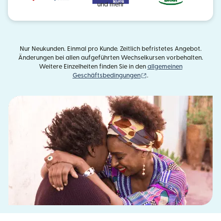
und mehr
Nur Neukunden. Einmal pro Kunde. Zeitlich befristetes Angebot.
Änderungen bei allen aufgeführten Wechselkursen vorbehalten.
Weitere Einzelheiten finden Sie in den
allgemeinen
(wird in einem neuen Fens
Geschäftsbedingungen
.