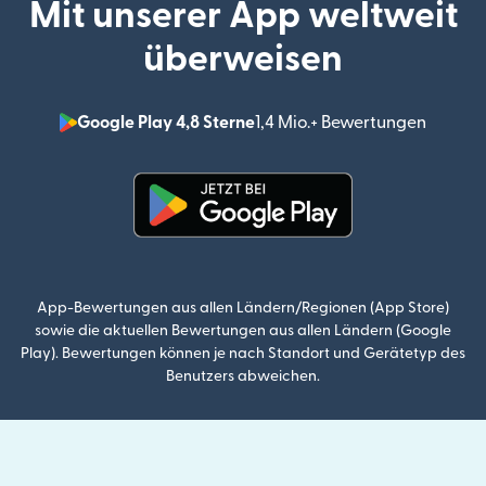
Mit unserer App weltweit
überweisen
Google Play 4,8 Sterne
1,4 Mio.+ Bewertungen
(wird i
(wird in einem neuen Fenster g
App-Bewertungen aus allen Ländern/Regionen (App Store)
sowie die aktuellen Bewertungen aus allen Ländern (Google
Play). Bewertungen können je nach Standort und Gerätetyp des
Benutzers abweichen.