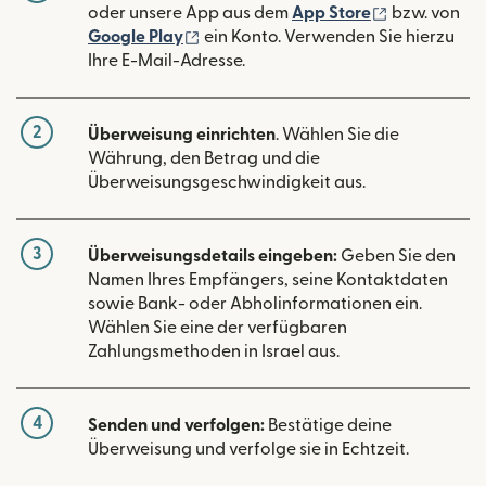
(wird in ein
oder unsere App aus dem
App Store
bzw. von
(wird in einem neuen Fenster geöffn
Google Play
ein Konto. Verwenden Sie hierzu
Ihre E-Mail-Adresse.
2
Überweisung einrichten
. Wählen Sie die
Währung, den Betrag und die
Überweisungsgeschwindigkeit aus.
3
Überweisungsdetails eingeben:
Geben Sie den
Namen Ihres Empfängers, seine Kontaktdaten
sowie Bank- oder Abholinformationen ein.
Wählen Sie eine der verfügbaren
Zahlungsmethoden in Israel aus.
4
Senden und verfolgen:
Bestätige deine
Überweisung und verfolge sie in Echtzeit.