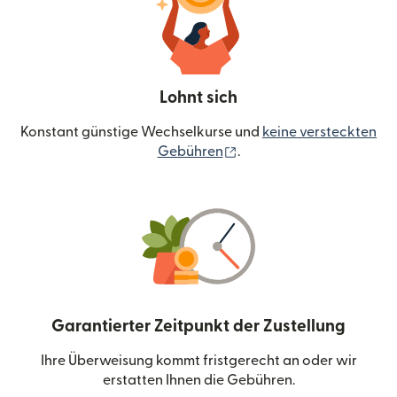
Lohnt sich
Konstant günstige Wechselkurse und
keine versteckten
(wird in einem neuen Fen
Gebühren
.
Garantierter Zeitpunkt der Zustellung
Ihre Überweisung kommt fristgerecht an oder wir
erstatten Ihnen die Gebühren.